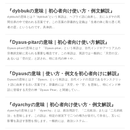
『dybbukの意味｜初心者向け使い方・例文解説』
dybbukの意味とは？ “dybbuk”という単語は、ヘブライ語に由来し、主にユダヤの民
間伝承の中で使われる言葉です。この言葉の辞書的な定義は「生者の体に取り憑く死
者の霊」というものです。具体的...
『Dyaus-pitarの意味｜初心者向け使い方解説』
Dyaus-pitarの意味とは？ 「Dyaus-pitar」という単語は、古代インドやアーリア人の
宗教的文献に見られる重要な概念です。この単語は、英語では一般的に「天空の父」
あるいは「空の父」と訳され、特に古代の神々や...
『Dyausの意味｜使い方・例文を初心者向けに解説』
Dyausの意味とは？ 「Dyaus」という単語は、古代インドの言語であるサンスクリッ
ト語に由来する古い言葉です。辞書的には「天空」や「空」を意味し、特にインド神
話に登場する天空の神「Dyaus Pitar」と関連してい...
『dyarchyの意味｜初心者向け使い方・例文解説』
dyarchyの意味とは？ 「dyarchy」とは、政治用語で、「二元統治」または「二元的統
治」を意味します。この語は、特定の状況下で二つの権力が並行して存在し、互いに
影響を及ぼす形態を指します。一般的には、政治システム...