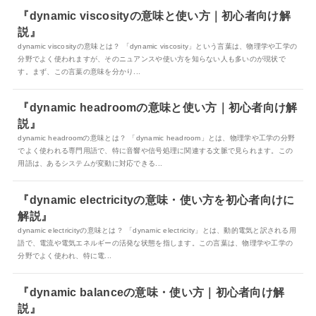
『dynamic viscosityの意味と使い方｜初心者向け解
説』
dynamic viscosityの意味とは？ 「dynamic viscosity」という言葉は、物理学や工学の
分野でよく使われますが、そのニュアンスや使い方を知らない人も多いのが現状で
す。まず、この言葉の意味を分かり...
『dynamic headroomの意味と使い方｜初心者向け解
説』
dynamic headroomの意味とは？ 「dynamic headroom」とは、物理学や工学の分野
でよく使われる専門用語で、特に音響や信号処理に関連する文脈で見られます。この
用語は、あるシステムが変動に対応できる...
『dynamic electricityの意味・使い方を初心者向けに
解説』
dynamic electricityの意味とは？ 「dynamic electricity」とは、動的電気と訳される用
語で、電流や電気エネルギーの活発な状態を指します。この言葉は、物理学や工学の
分野でよく使われ、特に電...
『dynamic balanceの意味・使い方｜初心者向け解
説』