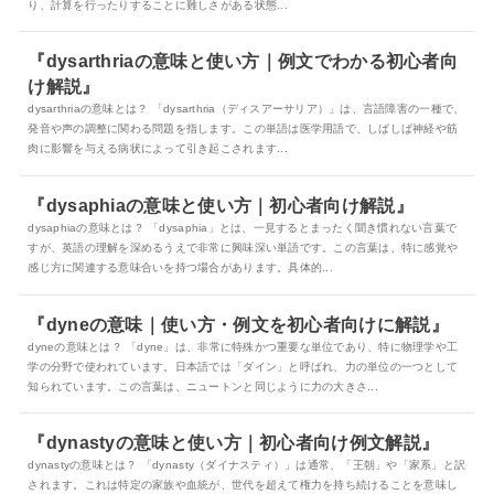
り、計算を行ったりすることに難しさがある状態...
『dysarthriaの意味と使い方｜例文でわかる初心者向
け解説』
dysarthriaの意味とは？ 「dysarthria（ディスアーサリア）」は、言語障害の一種で、
発音や声の調整に関わる問題を指します。この単語は医学用語で、しばしば神経や筋
肉に影響を与える病状によって引き起こされます...
『dysaphiaの意味と使い方｜初心者向け解説』
dysaphiaの意味とは？ 「dysaphia」とは、一見するとまったく聞き慣れない言葉で
すが、英語の理解を深めるうえで非常に興味深い単語です。この言葉は、特に感覚や
感じ方に関連する意味合いを持つ場合があります。具体的...
『dyneの意味｜使い方・例文を初心者向けに解説』
dyneの意味とは？ 「dyne」は、非常に特殊かつ重要な単位であり、特に物理学や工
学の分野で使われています。日本語では「ダイン」と呼ばれ、力の単位の一つとして
知られています。この言葉は、ニュートンと同じように力の大きさ...
『dynastyの意味と使い方｜初心者向け例文解説』
dynastyの意味とは？ 「dynasty（ダイナスティ）」は通常、「王朝」や「家系」と訳
されます。これは特定の家族や血統が、世代を超えて権力を持ち続けることを意味し