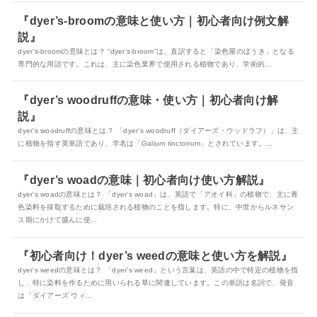
『dyer’s-broomの意味と使い方｜初心者向け例文解
説』
dyer’s-broomの意味とは？ “dyer’s-broom”は、直訳すると「染色屋のほうき」となる
専門的な用語です。これは、主に染色業界で使用される植物であり、学術的...
『dyer’s woodruffの意味・使い方｜初心者向け解
説』
dyer’s woodruffの意味とは？ 「dyer’s woodruff（ダイアーズ・ウッドラフ）」は、主
に植物を指す英単語であり、学名は「Galium tinctorium」とされています。...
『dyer’s woadの意味｜初心者向け使い方解説』
dyer’s woadの意味とは？ 「dyer’s woad」は、英語で「アオイ科」の植物で、主に青
色染料を採取するために栽培される植物のことを指します。特に、中世からルネサン
ス期にかけて盛んに使...
『初心者向け！dyer’s weedの意味と使い方を解説』
dyer’s weedの意味とは？ 「dyer’s weed」という言葉は、英語の中で特定の植物を指
し、特に染料を作るために用いられる草に関連しています。この単語は名詞で、発音
は「ダイアーズ ウィ...