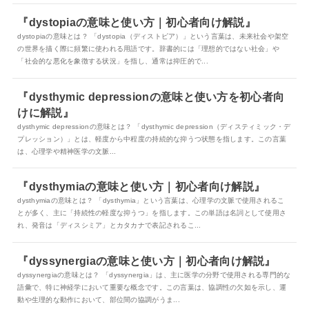
『dystopiaの意味と使い方｜初心者向け解説』
dystopiaの意味とは？ 「dystopia（ディストピア）」という言葉は、未来社会や架空
の世界を描く際に頻繁に使われる用語です。辞書的には「理想的ではない社会」や
「社会的な悪化を象徴する状況」を指し、通常は抑圧的で...
『dysthymic depressionの意味と使い方を初心者向
けに解説』
dysthymic depressionの意味とは？ 「dysthymic depression（ディスティミック・デ
プレッション）」とは、軽度から中程度の持続的な抑うつ状態を指します。この言葉
は、心理学や精神医学の文脈...
『dysthymiaの意味と使い方｜初心者向け解説』
dysthymiaの意味とは？ 「dysthymia」という言葉は、心理学の文脈で使用されるこ
とが多く、主に「持続性の軽度な抑うつ」を指します。この単語は名詞として使用さ
れ、発音は「ディスシミア」とカタカナで表記されるこ...
『dyssynergiaの意味と使い方｜初心者向け解説』
dyssynergiaの意味とは？ 「dyssynergia」は、主に医学の分野で使用される専門的な
語彙で、特に神経学において重要な概念です。この言葉は、協調性の欠如を示し、運
動や生理的な動作において、部位間の協調がうま...