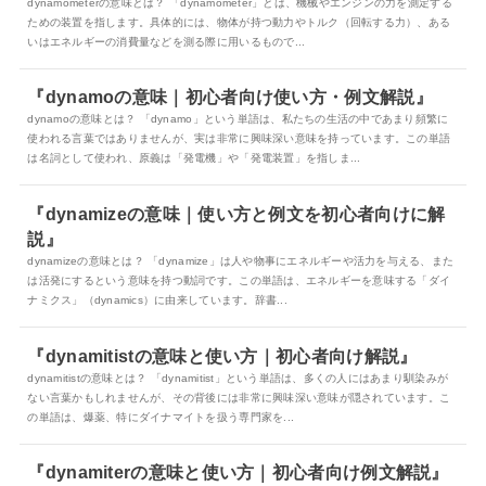
dynamometerの意味とは？ 「dynamometer」とは、機械やエンジンの力を測定する
ための装置を指します。具体的には、物体が持つ動力やトルク（回転する力）、ある
いはエネルギーの消費量などを測る際に用いるもので...
『dynamoの意味｜初心者向け使い方・例文解説』
dynamoの意味とは？ 「dynamo」という単語は、私たちの生活の中であまり頻繁に
使われる言葉ではありませんが、実は非常に興味深い意味を持っています。この単語
は名詞として使われ、原義は「発電機」や「発電装置」を指しま...
『dynamizeの意味｜使い方と例文を初心者向けに解
説』
dynamizeの意味とは？ 「dynamize」は人や物事にエネルギーや活力を与える、また
は活発にするという意味を持つ動詞です。この単語は、エネルギーを意味する「ダイ
ナミクス」（dynamics）に由来しています。辞書...
『dynamitistの意味と使い方｜初心者向け解説』
dynamitistの意味とは？ 「dynamitist」という単語は、多くの人にはあまり馴染みが
ない言葉かもしれませんが、その背後には非常に興味深い意味が隠されています。こ
の単語は、爆薬、特にダイナマイトを扱う専門家を...
『dynamiterの意味と使い方｜初心者向け例文解説』