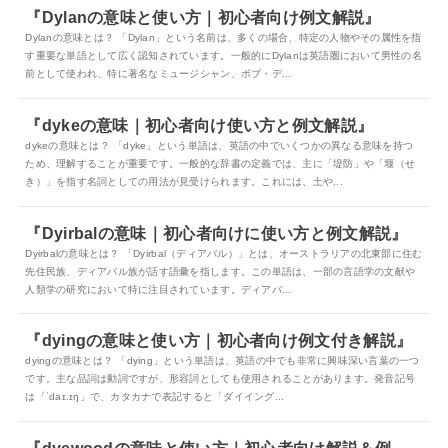
『Dylanの意味と使い方｜初心者向け例文解説』
Dylanの意味とは？ 「Dylan」という名前は、多くの場合、特定の人物やその属性を指
す重要な単語として広く認知されています。一般的にDylanは英語圏において男性の名
前として使われ、特に著名なミュージシャン、ボブ・デ...
『dykeの意味｜初心者向け使い方と例文解説』
dykeの意味とは？ 「dyke」という単語は、英語の中でいくつかの異なる意味を持つ
ため、理解することが重要です。一般的な辞書の定義では、主に「堤防」や「堰（せ
き）」を指す名詞としての用法が見受けられます。これには、土や...
『Dyirbalの意味｜初心者向けに使い方と例文解説』
Dyirbalの意味とは？ 「Dyirbal（ディアバル）」とは、オーストラリアの北東部に住む
先住民族、ディアバル族が話す語彙を指します。この単語は、一部の言語学の文献や
人類学の研究において特に注目されています。ディアバ...
『dyingの意味と使い方｜初心者向け例文付き解説』
dyingの意味とは？ 「dying」という単語は、英語の中でも非常に興味深い言葉の一つ
です。主な品詞は動詞ですが、形容詞としても使用されることがあります。発音記号
は「ˈdaɪ.ɪŋ」で、カタカナで表記すると「ダイイング...