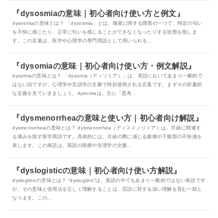
『dysosmiaの意味｜初心者向け使い方と例文』
dysosmiaの意味とは？ 「dysosmia」とは、嗅覚に関する障害の一つで、特定の匂い
を不快に感じたり、正常に匂いを感じることができなくなったりする状態を指しま
す。この言葉は、医学や心理学の専門用語として用いられる...
『dysomiaの意味｜初心者向け使い方・例文解説』
dysomiaの意味とは？ 「dysomia（ディソミア）」は、英語においてあまり一般的で
はない語ですが、心理学や言語学の文脈で時折使用される言葉です。まずその辞書的
な定義を見ていきましょう。dysomiaは、主に「思考...
『dysmenorrheaの意味と使い方｜初心者向け解説』
dysmenorrheaの意味とは？ dysmenorrhea（ディスメノリィア）は、月経に関連す
る痛みを指す医学用語です。具体的には、月経の際に感じる腹痛や下腹部の不快感を
表します。この単語は、英語の医療や生理学の文脈...
『dyslogisticの意味｜初心者向け使い方解説』
dyslogisticの意味とは？ “dyslogistic”は、英語の中でもあまり一般的ではない単語です
が、その意味と使用法を正しく理解することは、言語に対する深い理解を育む一助と
なります。この...