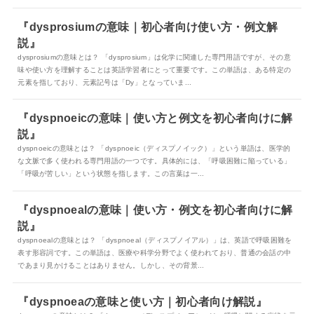
『dysprosiumの意味｜初心者向け使い方・例文解
説』
dysprosiumの意味とは？ 「dysprosium」は化学に関連した専門用語ですが、その意
味や使い方を理解することは英語学習者にとって重要です。この単語は、ある特定の
元素を指しており、元素記号は「Dy」となっていま...
『dyspnoeicの意味｜使い方と例文を初心者向けに解
説』
dyspnoeicの意味とは？ 「dyspnoeic（ディスプノイック）」という単語は、医学的
な文脈で多く使われる専門用語の一つです。具体的には、「呼吸困難に陥っている」
「呼吸が苦しい」という状態を指します。この言葉は一...
『dyspnoealの意味｜使い方・例文を初心者向けに解
説』
dyspnoealの意味とは？ 「dyspnoeal（ディスプノイアル）」は、英語で呼吸困難を
表す形容詞です。この単語は、医療や科学分野でよく使われており、普通の会話の中
であまり見かけることはありません。しかし、その背景...
『dyspnoeaの意味と使い方｜初心者向け解説』