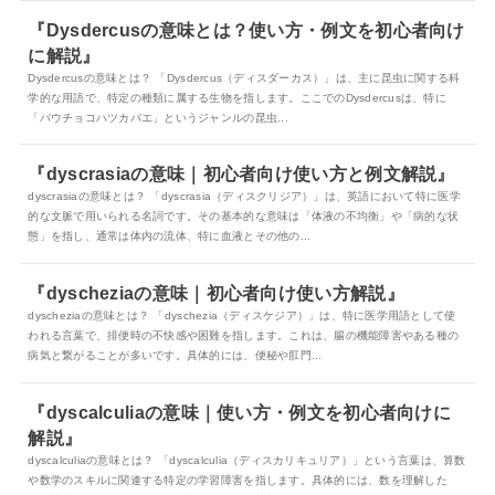
『Dysdercusの意味とは？使い方・例文を初心者向け
に解説』
Dysdercusの意味とは？ 「Dysdercus（ディスダーカス）」は、主に昆虫に関する科
学的な用語で、特定の種類に属する生物を指します。ここでのDysdercusは、特に
「バウチョコハツカバエ」というジャンルの昆虫...
『dyscrasiaの意味｜初心者向け使い方と例文解説』
dyscrasiaの意味とは？ 「dyscrasia（ディスクリジア）」は、英語において特に医学
的な文脈で用いられる名詞です。その基本的な意味は「体液の不均衡」や「病的な状
態」を指し、通常は体内の流体、特に血液とその他の...
『dyscheziaの意味｜初心者向け使い方解説』
dyscheziaの意味とは？ 「dyschezia（ディスケジア）」は、特に医学用語として使
われる言葉で、排便時の不快感や困難を指します。これは、腸の機能障害やある種の
病気と繋がることが多いです。具体的には、便秘や肛門...
『dyscalculiaの意味｜使い方・例文を初心者向けに
解説』
dyscalculiaの意味とは？ 「dyscalculia（ディスカリキュリア）」という言葉は、算数
や数学のスキルに関連する特定の学習障害を指します。具体的には、数を理解した