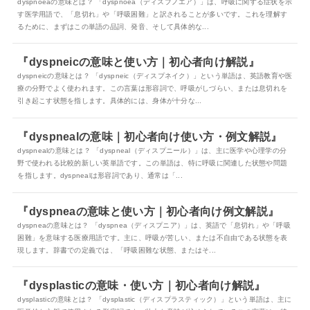
dyspnoeaの意味とは？ 「dyspnoea（ディスプノエア）」は、呼吸に関する症状を示
す医学用語で、「息切れ」や「呼吸困難」と訳されることが多いです。これを理解す
るために、まずはこの単語の品詞、発音、そして具体的な...
『dyspneicの意味と使い方｜初心者向け解説』
dyspneicの意味とは？ 「dyspneic（ディスプネイク）」という単語は、英語教育や医
療の分野でよく使われます。この言葉は形容詞で、呼吸がしづらい、または息切れを
引き起こす状態を指します。具体的には、身体が十分な...
『dyspnealの意味｜初心者向け使い方・例文解説』
dyspnealの意味とは？ 「dyspneal（ディスプニール）」は、主に医学や心理学の分
野で使われる比較的新しい英単語です。この単語は、特に呼吸に関連した状態や問題
を指します。dyspnealは形容詞であり、通常は「...
『dyspneaの意味と使い方｜初心者向け例文解説』
dyspneaの意味とは？ 「dyspnea（ディスプニア）」は、英語で「息切れ」や「呼吸
困難」を意味する医療用語です。主に、呼吸が苦しい、または不自由である状態を表
現します。辞書での定義では、「呼吸困難な状態、またはそ...
『dysplasticの意味・使い方｜初心者向け解説』
dysplasticの意味とは？ 「dysplastic（ディスプラスティック）」という単語は、主に