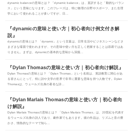
dynamic balanceの意味とは？ 「dynamic balance」は、直訳すると「動的なバラン
ス」という意味になります。このフレーズは、特に物理の分野やスポーツ、また生理
学において使われることが多いですが、日...
『dynamicの意味と使い方｜初心者向け例文付き解
説』
dynamicの意味とは？ 「dynamic」という言葉は、日常生活やビジネスシーンなどさ
まざまな場面で使われますが、その意味や使い方を正しく把握することは容易ではあ
りません。まずは、dynamicの基本的な意味から深掘...
『Dylan Thomasの意味と使い方｜初心者向け解説』
Dylan Thomasの意味とは？ 「Dylan Thomas」という名前は、英語教育に関心があ
る皆さんにとって、特に詩や文学の世界で非常に重要な意味を持つ人物です。Dylan
Thomasは、ウェールズ出身の著名な詩...
『Dylan Marlais Thomasの意味と使い方｜初心者向
け解説』
Dylan Marlais Thomasの意味とは？ 「Dylan Marlais Thomas」は、20世紀を代表す
るウェールズ出身の詩人であり、劇作家でもあります。彼の作品は、リズムと音の豊
かさ、情熱的なテーマで知ら...