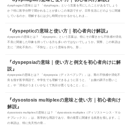
dysphagiaの意味とは？ 「dysphagia」という言葉を耳にしたことがあるでしょう
か？特に医学分野で聞かれることが多いこの単語ですが、日常生活にどのように関連
しているのか、理解するには少し時間がかかるかもしれま...
『dyspepticの意味と使い方｜初心者向け解説』
dyspepticの意味とは？ 「dyspeptic」という言葉は、特にその響きから不快感や消化
不良に関連した印象を持っている方も多いのではないでしょうか。実際、この単語は
主に「消化不良の」「不快な」という意味を持ち、形...
『dyspepsiaの意味｜使い方と例文を初心者向けに解
説』
dyspepsiaの意味とは？ 「dyspepsia（ディスペプシア）」は、胃の不快感や消化不
良を指す医学用語で、中学生でも理解できるように言うと、「お腹の調子が悪いこ
と」や「消化がうまくいかなくて気分が悪くなること」と...
『dysostosis multiplexの意味と使い方｜初心者向け
解説』
dysostosis multiplexの意味とは？ 「dysostosis multiplex（ディソストーシス・マル
チプレックス）」は、医学的な用語であり、骨の発育に関連する疾患を指します。こ
の単語は、特に先天性の骨...