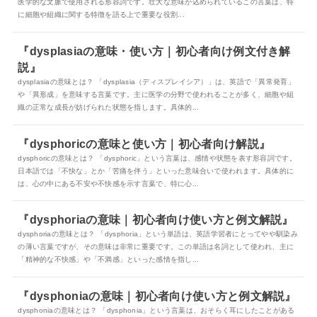
医学的な文脈で使用される形容詞です。壮大な意味が込められているこの言葉は、特
に細胞や組織に関する特徴を語る上で重要な役割...
『dysplasiaの意味・使い方｜初心者向け例文付き解
説』
dysplasiaの意味とは？ 「dysplasia（ディスプレイシア）」は、英語で「異常発育」
や「異形成」を意味する言葉です。主に医学の分野で使われることが多く、細胞や組
織の正常な成長が妨げられた状態を指します。具体的...
『dysphoricの意味と使い方｜初心者向け解説』
dysphoricの意味とは？ 「dysphoric」という言葉は、感情や状態を表す形容詞です。
日本語では「不快な」とか「苦痛を伴う」といった意味合いで使われます。具体的に
は、心の中にある不安や不快感を示す言葉で、特に心...
『dysphoriaの意味｜初心者向け使い方と例文解説』
dysphoriaの意味とは？ 「dysphoria」という単語は、英語学習者にとってやや馴染み
の薄い言葉ですが、その意味は非常に重要です。この単語は名詞として使われ、主に
「精神的な不快感」や「不満感」といった感情を指し...
『dysphoniaの意味｜初心者向け使い方と例文解説』
dysphoniaの意味とは？ 「dysphonia」という言葉は、おそらく耳にしたことがある