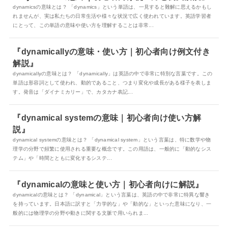
dynamicsの意味とは？ 「dynamics」という単語は、一見すると難解に思えるかもし
れませんが、実は私たちの日常生活や様々な状況で広く使われています。英語学習者
にとって、この単語の意味や使い方を理解することは非常...
『dynamicallyの意味・使い方｜初心者向け例文付き
解説』
dynamicallyの意味とは？ 「dynamically」は英語の中で非常に特別な言葉です。この
単語は形容詞として使われ、動的であること、つまり変化や成長がある様子を表しま
す。発音は「ダイナミカリー」で、カタカナ表記...
『dynamical systemの意味｜初心者向け使い方解
説』
dynamical systemの意味とは？ 「dynamical system」という言葉は、特に数学や物
理学の分野で頻繁に使用される重要な概念です。この用語は、一般的に「動的なシス
テム」や「時間とともに変化するシステ...
『dynamicalの意味と使い方｜初心者向けに解説』
dynamicalの意味とは？ 「dynamical」という言葉は、英語の中で非常に特異な響き
を持っています。日本語に訳すと「力学的な」や「動的な」といった意味になり、一
般的には物理学の分野や動きに関する文脈で用いられま...