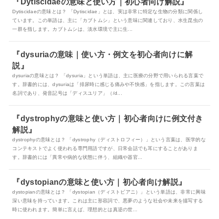
『Dytiscidaeの意味と使い方｜初心者向け解説』
Dytiscidaeの意味とは？ 「Dytiscidae」とは、実は非常に特定な生物の分類に関係し
ています。この単語は、主に「カブトムシ」という意味に関連しており、水生昆虫の
一群を指します。カブトムシは、淡水環境で主に生...
『dysuriaの意味｜使い方・例文を初心者向けに解
説』
dysuriaの意味とは？ 「dysuria」という単語は、主に医療の分野で用いられる言葉で
す。辞書的には、dysuriaは「排尿時に感じる痛みや不快感」を指します。この言葉は
名詞であり、発音記号は「ディスユリア」（/d...
『dystrophyの意味と使い方｜初心者向けに例文付き
解説』
dystrophyの意味とは？ 「dystrophy（ディストロフィー）」という言葉は、医学的な
コンテキストでよく使われる専門用語ですが、日常会話でも耳にすることがありま
す。辞書的には「異常や病的な状態に伴う、組織や器官...
『dystopianの意味と使い方｜初心者向け解説』
dystopianの意味とは？ 「dystopian（ディストピアニ）」という単語は、非常に興味
深い意味を持っています。これは主に形容詞で、悪夢のような社会や未来を描写する
時に使われます。簡単に言えば、理想的とは真逆の世...