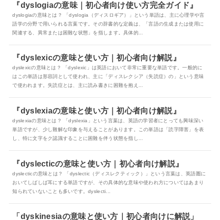
『dyslogiaの意味｜初心者向け使い方完全ガイド』
dyslogiaの意味とは？ 「dyslogia（ディスロギア）」という単語は、主に心理学や言
語学の分野で用いられる言葉です。その辞書的な定義は、「言語の生成または使用に
関連する、異常または困難な状態」を指します。具体的...
『dyslexicの意味と使い方｜初心者向け解説』
dyslexicの意味とは？ 「dyslexic」は英語において非常に重要な単語です。一般的に
はこの単語は形容詞として使われ、主に「ディスレクシア（失読症）の」という意味
で使われます。失読症とは、主に読み書きに困難を抱え...
『dyslexiaの意味と使い方｜初心者向け解説』
dyslexiaの意味とは？ 「dyslexia」という言葉は、英語の学習者にとっても興味深い
単語ですが、少し難解な印象を与えることがあります。この単語は「読字障害」を表
し、特に文字をク認識することに困難を伴う状態を指し...
『dyslecticの意味と使い方｜初心者向け解説』
dyslecticの意味とは？ 「dyslectic（ディスレクティック）」という言葉は、英語圏に
おいてしばしば耳にする単語ですが、その具体的な意味や使われ方についてはあまり
知られていないことも多いです。dyslecti...
「dyskinesiaの意味と使い方｜初心者向けに解説」