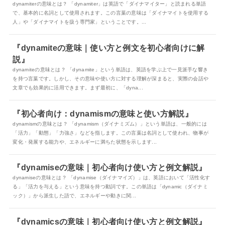
dynamiterの意味とは？ 「dynamiter」は英語で「ダイナマイター」と読まれる単語
で、基本的に名詞として使用されます。この言葉の意味は「ダイナマイトを使用する
人」や「ダイナマイトを扱う専門家」ということです。...
『dynamiteの意味｜使い方と例文を初心者向けに解
説』
dynamiteの意味とは？ 「dynamite」という単語は、英語を学ぶ上で一見派手な響き
を持つ言葉です。しかし、その意味や使い方に対する理解が深まると、実際の会話や
文章でも効果的に活用できます。まず最初に、「dyna...
『初心者向け：dynamismの意味と使い方解説』
dynamismの意味とは？ 「dynamism（ダイナミズム）」という単語は、一般的には
「活力」「動態」「力強さ」などを指します。この言葉は名詞として使われ、物事が
変化・発展する能力や、エネルギーに満ちた状態を示します...
『dynamiseの意味｜初心者向け使い方と例文解説』
dynamiseの意味とは？ 「dynamise（ダイナマイズ）」は、英語において「活性化す
る」「活力を与える」という意味を持つ動詞です。この単語は「dynamic（ダイナミ
ック）」から派生した語で、エネルギーや動きに関...
『dynamicsの意味｜初心者向け使い方と例文解説』