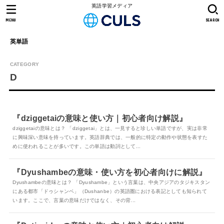
英語学習メディア
MENU
SEARCH
英単語
D
『dziggetaiの意味と使い方｜初心者向け解説』
dziggetaiの意味とは？ 「dziggetai」とは、一見すると珍しい単語ですが、実は非常
に興味深い意味を持っています。英語辞典では、一般的に特定の動作や状態を表すた
めに使われることが多いです。この単語は動詞として...
『Dyushambeの意味・使い方を初心者向けに解説』
Dyushambeの意味とは？ 「Dyushambe」という言葉は、中央アジアのタジキスタン
にある都市「ドゥシャンベ」（Dushanbe）の英語圏における表記としても知られて
います。ここで、言葉の意味だけではなく、その背...