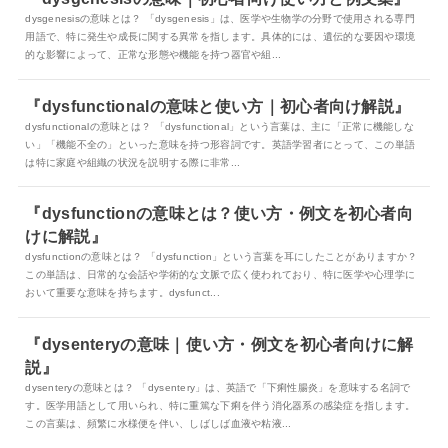
dysgenesisの意味とは？ 「dysgenesis」は、医学や生物学の分野で使用される専門
用語で、特に発生や成長に関する異常を指します。具体的には、遺伝的な要因や環境
的な影響によって、正常な形態や機能を持つ器官や組...
『dysfunctionalの意味と使い方｜初心者向け解説』
dysfunctionalの意味とは？ 「dysfunctional」という言葉は、主に「正常に機能しな
い」「機能不全の」といった意味を持つ形容詞です。英語学習者にとって、この単語
は特に家庭や組織の状況を説明する際に非常...
『dysfunctionの意味とは？使い方・例文を初心者向
けに解説』
dysfunctionの意味とは？ 「dysfunction」という言葉を耳にしたことがありますか？
この単語は、日常的な会話や学術的な文脈で広く使われており、特に医学や心理学に
おいて重要な意味を持ちます。dysfunct...
『dysenteryの意味｜使い方・例文を初心者向けに解
説』
dysenteryの意味とは？ 「dysentery」は、英語で「下痢性腸炎」を意味する名詞で
す。医学用語として用いられ、特に重篤な下痢を伴う消化器系の感染症を指します。
この言葉は、頻繁に水様便を伴い、しばしば血液や粘液...