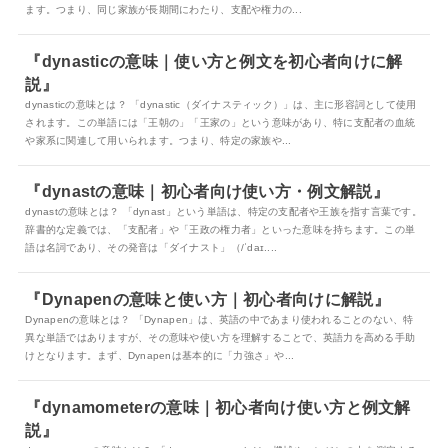
ます。つまり、同じ家族が長期間にわたり、支配や権力の...
『dynasticの意味｜使い方と例文を初心者向けに解
説』
dynasticの意味とは？ 「dynastic（ダイナスティック）」は、主に形容詞として使用
されます。この単語には「王朝の」「王家の」という意味があり、特に支配者の血統
や家系に関連して用いられます。つまり、特定の家族や...
『dynastの意味｜初心者向け使い方・例文解説』
dynastの意味とは？ 「dynast」という単語は、特定の支配者や王族を指す言葉です。
辞書的な定義では、「支配者」や「王政の権力者」といった意味を持ちます。この単
語は名詞であり、その発音は「ダイナスト」（/ˈdaɪ....
『Dynapenの意味と使い方｜初心者向けに解説』
Dynapenの意味とは？ 「Dynapen」は、英語の中であまり使われることのない、特
異な単語ではありますが、その意味や使い方を理解することで、英語力を高める手助
けとなります。まず、Dynapenは基本的に「力強さ」や...
『dynamometerの意味｜初心者向け使い方と例文解
説』