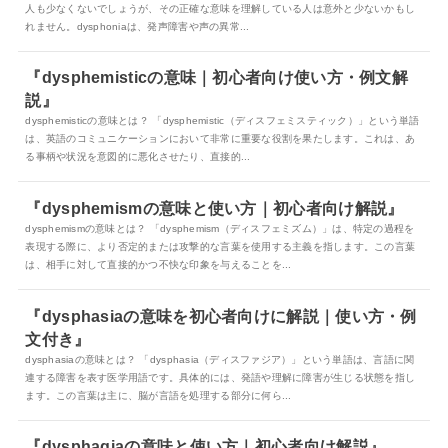
人も少なくないでしょうが、その正確な意味を理解している人は意外と少ないかもし
れません。dysphoniaは、発声障害や声の異常...
『dysphemisticの意味｜初心者向け使い方・例文解
説』
dysphemisticの意味とは？ 「dysphemistic（ディスフェミスティック）」という単語
は、英語のコミュニケーションにおいて非常に重要な役割を果たします。これは、あ
る事柄や状況を意図的に悪化させたり、直接的...
『dysphemismの意味と使い方｜初心者向け解説』
dysphemismの意味とは？ 「dysphemism（ディスフェミズム）」は、特定の過程を
表現する際に、より否定的または攻撃的な言葉を使用する主義を指します。この言葉
は、相手に対して直接的かつ不快な印象を与えることを...
『dysphasiaの意味を初心者向けに解説｜使い方・例
文付き』
dysphasiaの意味とは？ 「dysphasia（ディスファジア）」という単語は、言語に関
連する障害を表す医学用語です。具体的には、発語や理解に障害が生じる状態を指し
ます。この言葉は主に、脳が言語を処理する部分に何ら...
『dysphagiaの意味と使い方｜初心者向け解説』