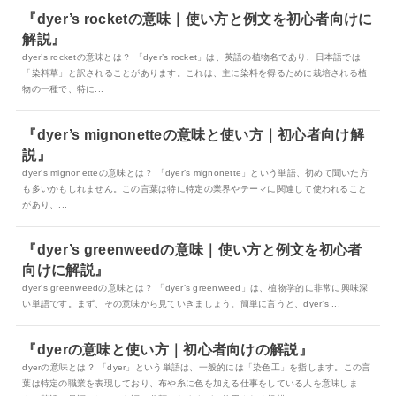
『dyer’s rocketの意味｜使い方と例文を初心者向けに
解説』
dyer’s rocketの意味とは？ 「dyer’s rocket」は、英語の植物名であり、日本語では
「染料草」と訳されることがあります。これは、主に染料を得るために栽培される植
物の一種で、特に...
『dyer’s mignonetteの意味と使い方｜初心者向け解
説』
dyer’s mignonetteの意味とは？ 「dyer’s mignonette」という単語、初めて聞いた方
も多いかもしれません。この言葉は特に特定の業界やテーマに関連して使われること
があり、...
『dyer’s greenweedの意味｜使い方と例文を初心者
向けに解説』
dyer’s greenweedの意味とは？ 「dyer’s greenweed」は、植物学的に非常に興味深
い単語です。まず、その意味から見ていきましょう。簡単に言うと、dyer’s ...
『dyerの意味と使い方｜初心者向けの解説』
dyerの意味とは？ 「dyer」という単語は、一般的には「染色工」を指します。この言
葉は特定の職業を表現しており、布や糸に色を加える仕事をしている人を意味しま