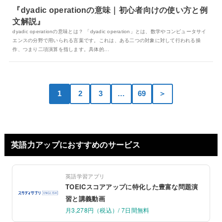
『dyadic operationの意味｜初心者向けの使い方と例
文解説』
dyadic operationの意味とは？ 「dyadic operation」とは、数学やコンピュータサイ
エンスの分野で用いられる言葉です。これは、ある二つの対象に対して行われる操
作、つまり二項演算を指します。具体的...
1
2
3
…
69
＞
英語力アップにおすすめのサービス
英語学習アプリ
TOEICスコアアップに特化した豊富な問題演
習と講義動画
月3,278円（税込）/ 7日間無料