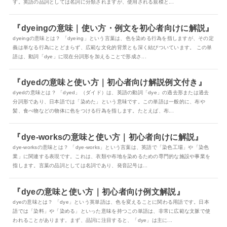
す。英語の品詞としては名詞に分類されますが、使用される規模と...
『dyeingの意味｜使い方・例文を初心者向けに解説』
dyeingの意味とは？ 「dyeing」という言葉は、色を染める行為を指しますが、その定
義は単なる行為にとどまらず、広範な文化的背景とも深く結びついています。 この単
語は、動詞「dye」に現在分詞形を加えることで形成さ...
『dyedの意味と使い方｜初心者向け解説例文付き』
dyedの意味とは？ 「dyed」（ダイド）は、英語の動詞「dye」の過去形または過去
分詞形であり、日本語では「染めた」という意味です。この単語は一般的に、布や
髪、食べ物などの物体に色をつける行為を指します。たとえば、布...
『dye-worksの意味と使い方｜初心者向けに解説』
dye-worksの意味とは？ 「dye-works」という言葉は、英語で「染色工場」や「染色
業」に関連する表現です。これは、衣類や布地を染めるための専門的な施設や事業を
指します。言葉の品詞としては名詞であり、発音記号は...
『dyeの意味と使い方｜初心者向け例文解説』
dyeの意味とは？ 「dye」という英単語は、色を変えることに関わる用語です。日本
語では「染料」や「染める」といった意味を持つこの単語は、非常に広範な文脈で使
われることがあります。まず、品詞に注目すると、「dye」は主に...