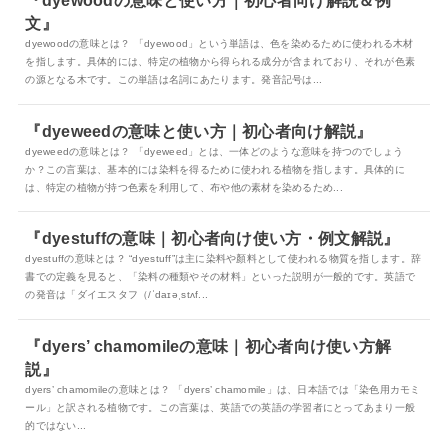
『dyewoodの意味と使い方｜初心者向け解説＆例
文』
dyewoodの意味とは？ 「dyewood」という単語は、色を染めるために使われる木材
を指します。具体的には、特定の植物から得られる成分が含まれており、それが色素
の源となる木です。この単語は名詞にあたります。発音記号は...
『dyeweedの意味と使い方｜初心者向け解説』
dyeweedの意味とは？ 「dyeweed」とは、一体どのような意味を持つのでしょう
か？この言葉は、基本的には染料を得るために使われる植物を指します。具体的に
は、特定の植物が持つ色素を利用して、布や他の素材を染めるため...
『dyestuffの意味｜初心者向け使い方・例文解説』
dyestuffの意味とは？ “dyestuff”は主に染料や顏料として使われる物質を指します。辞
書での定義を見ると、「染料の種類やその材料」といった説明が一般的です。英語で
の発音は「ダイエスタフ（/ˈdaɪəˌstʌf...
『dyers’ chamomileの意味｜初心者向け使い方解
説』
dyers’ chamomileの意味とは？ 「dyers’ chamomile」は、日本語では「染色用カモミ
ール」と訳される植物です。この言葉は、英語での英語の学習者にとってあまり一般
的ではない...