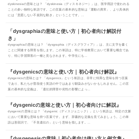
dyskinesiaの意味とは？ 「dyskinesia（ディスキネジー）」は、医学用語で使われる
ことの多い独特な単語です。この言葉の基本的な意味は「運動の異常」、より具体的
には「意図しない不規則な動き」ということです。...
「dysgraphiaの意味と使い方｜初心者向け解説付
き」
dysgraphiaの意味とは？ 「dysgraphia（ディスグラフィア）」は、主に文字を書く
ことに関連する障害を指します。この単語は、特に学校教育において重要な概念であ
り、特に学習障害の一種と見なされます。中学生にも...
『dysgenicsの意味と使い方｜初心者向け解説』
dysgenicsの意味とは？ 「dysgenics」という単語は、非常に特異な意味を持つ言葉
であり、私たちが普段使う英語の中ではあまり馴染みがないかもしれません。この言
葉の基本的な定義は、「遺伝的障害や劣性の影響によっ...
『dysgenicの意味と使い方｜初心者向けに解説』
dysgenicの意味とは？ 「dysgenic（ディスジェニック）」という単語は、特定の文脈
において重要な意味を持つ言葉です。まず、辞書的な定義を見てみましょう。この単
語は形容詞で、「不良遺伝の」という意味を指します。...
『dysgenesisの意味｜初心者向け使い方と例文集』