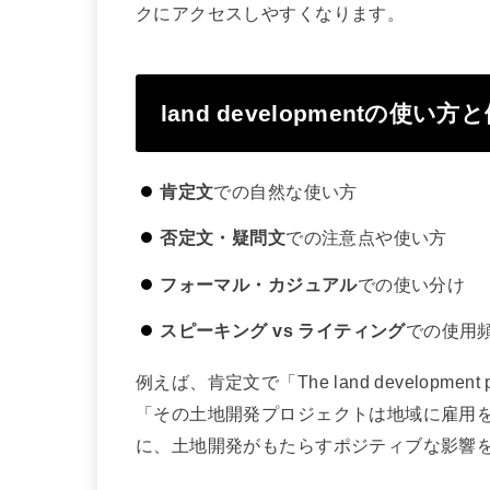
クにアクセスしやすくなります。
land developmentの使い方
肯定文
での自然な使い方
否定文・疑問文
での注意点や使い方
フォーマル・カジュアル
での使い分け
スピーキング vs ライティング
での使用
例えば、肯定文で「The land development proj
「その土地開発プロジェクトは地域に雇用
に、土地開発がもたらすポジティブな影響