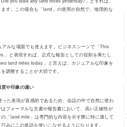
walk any land miles yesterday?」とすれば、
ます。この場合も「land」の使用が自然で、地理的な
カジュアルな場面でも使えます。ビジネスシーンで「This
 ten land miles.」と表現すれば、正式な報告としての役割を果たし
o land miles today.」と言えば、カジュアルな印象を
しを調整することが大切です。
頻度や印象の違い
e」を使った表現が直感的であるため、会話の中で自然に使わ
ではフォーマルな文書や報告書において、高い正確性が
「land mile」は専門的な内容を示す際に特に適して
り巧みにこの単語を使いこなせるようになります。