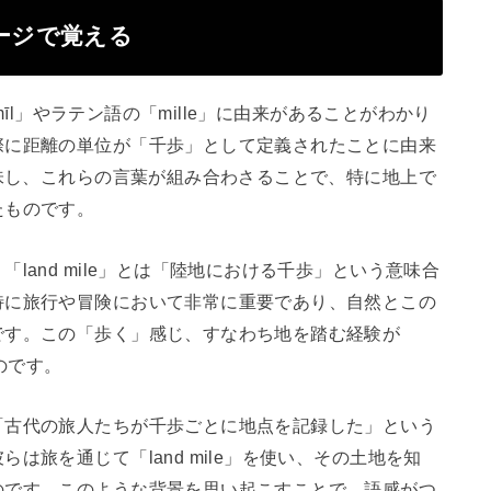
メージで覚える
「mīl」やラテン語の「mille」に由来があることがわかり
際に距離の単位が「千歩」として定義されたことに由来
意味し、これらの言葉が組み合わさることで、特に地上で
たものです。
land mile」とは「陸地における千歩」という意味合
特に旅行や冒険において非常に重要であり、自然とこの
です。この「歩く」感じ、すなわち地を踏む経験が
るのです。
「古代の旅人たちが千歩ごとに地点を記録した」という
は旅を通じて「land mile」を使い、その土地を知
のです。このような背景を思い起こすことで、語感がつ