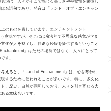
の表現は、人々がそこで感じる美しさや神秘性を象徴し
現は名詞句であり、発音は「ランド・オブ・エンチャン
以上のものを表しています。エンチャントメント
」という意味ですが、そこには魔法的で不思議な感覚が含ま
や文化が人を魅了し、特別な経験を提供するということ
 Enchantment」はただの場所ではなく、人々にとって
のです。
と、「Land of Enchantment」は、心を奪われ
表現するために使われることが多いです。特に、多文化
ート、歴史、自然が調和しており、人々を引き寄せる力
にある意味合いです。