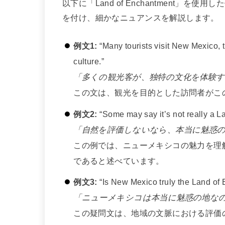
以下に「Land of Enchantment
を付け、細かなニュアンスを解説します。
例文1:
“Many tourists visit New Mexico, 
culture.”
「多くの観光客が、独特の文化を体験
この文は、観光を目的とした訪問者がこ
例文2:
“Some may say it’s not really a L
「自然を評価しないなら、本当に魅惑
この例では、ニューメキシコの魅力を理
であると述べています。
例文3:
“Is New Mexico truly the Land of E
「ニューメキシコは本当に魅惑の地な
この疑問文は、地域の文脈における評価