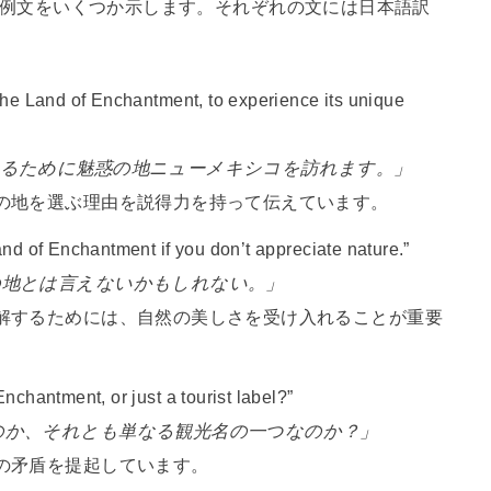
」を使用した例文をいくつか示します。それぞれの文には日本語訳
the Land of Enchantment, to experience its unique
するために魅惑の地ニューメキシコを訪れます。」
の地を選ぶ理由を説得力を持って伝えています。
and of Enchantment if you don’t appreciate nature.”
の地とは言えないかもしれない。」
解するためには、自然の美しさを受け入れることが重要
nchantment, or just a tourist label?”
のか、それとも単なる観光名の一つなのか？」
の矛盾を提起しています。