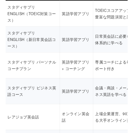
スタディサプリ
TOEICスコアアップ
ENGLISH（TOEIC対策コー
英語学習アプリ
豊富な問題演習と講
ス）
スタディサプリ
日常英会話に必要な
ENGLISH（新日常英会話コ
英語学習アプリ
体系的に学べる
ース）
スタディサプリ パーソナル
英語学習アプリ
専属コーチによる毎
コーチプラン
+ コーチング
ポート付き
スタディサプリ ビジネス英
会議・商談・メール
英語学習アプリ
語コース
ネス英語を学べる
オンライン英会
上場企業運営、90万
レアジョブ英会話
話
る大手オンライン英