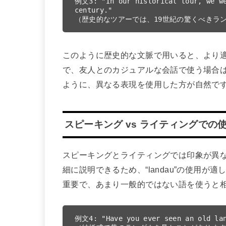
例文3: "In our historical tour, we we
century."

このように歴史的な文脈で用いると、より適切
で、友人とのカジュアルな会話で使う場合は、”Tha
ように、異なる表現を使用した方が自然で
スピーキング vs ライティングでの
スピーキングとライティングでは印象が異
細に説明できるため、“landau”の使用
重要で、あまり一般的ではない語を使うと
例文4: "Have you ever seen an old lan