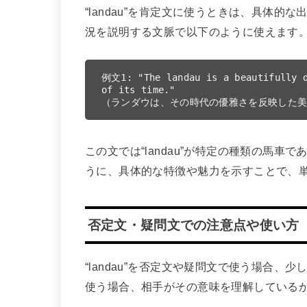
“landau”を肯定文に使うときは、具体
況を説明する文脈で以下のように使えます
例文1: "The landau is a beautifully d
of its time."

この文では“landau”が特定の種類の馬
うに、具体的な特徴や魅力を示すことで、
否定文・疑問文での注意点や使い方
“landau”を否定文や疑問文で使う場合
使う場合、相手がその意味を理解している