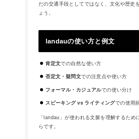
だの交通手段としてではなく、文化や歴史
ょう。
landauの使い方と例文
肯定文
での自然な使い方
否定文・疑問文
での注意点や使い方
フォーマル・カジュアル
での使い分け
スピーキング vs ライティング
での使用
「landau」が使われる文脈を理解するた
らです。