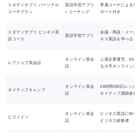
スタディサプリ パーソナル
英語学習アプリ
専属コーチによる毎
コーチプラン
+ コーチング
ポート付き
スタディサプリ ビジネス英
会議・商談・メール
英語学習アプリ
語コース
ネス英語を学べる
オンライン英会
上場企業運営、90万
レアジョブ英会話
話
る大手オンライン英
オンライン英会
24時間365日レッス
ネイティブキャンプ
話
ネイティブ講師多数
オンライン英会
ビジネス英語に特化
ビズメイツ
話
ビジネス経験者