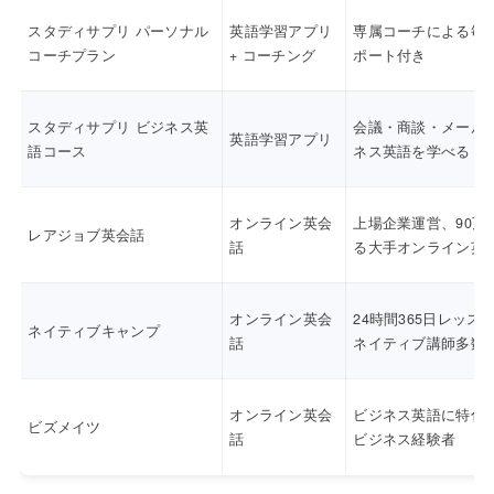
スタディサプリ パーソナル
英語学習アプリ
専属コーチによる毎
コーチプラン
+ コーチング
ポート付き
スタディサプリ ビジネス英
会議・商談・メール
英語学習アプリ
語コース
ネス英語を学べる
オンライン英会
上場企業運営、90万
レアジョブ英会話
話
る大手オンライン英
オンライン英会
24時間365日レッス
ネイティブキャンプ
話
ネイティブ講師多数
オンライン英会
ビジネス英語に特化
ビズメイツ
話
ビジネス経験者