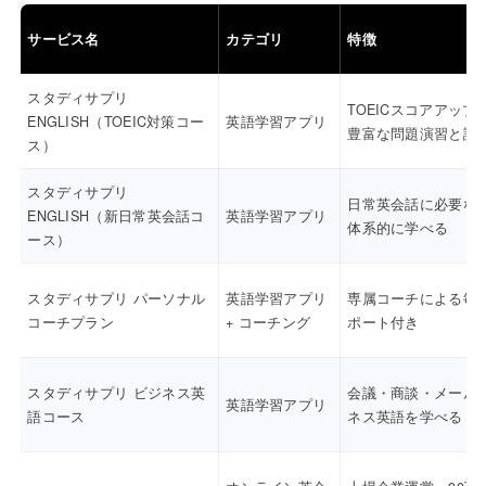
サービス名
カテゴリ
特徴
スタディサプリ
TOEICスコアアップ
ENGLISH（TOEIC対策コー
英語学習アプリ
豊富な問題演習と講
ス）
スタディサプリ
日常英会話に必要な
ENGLISH（新日常英会話コ
英語学習アプリ
体系的に学べる
ース）
スタディサプリ パーソナル
英語学習アプリ
専属コーチによる毎
コーチプラン
+ コーチング
ポート付き
スタディサプリ ビジネス英
会議・商談・メール
英語学習アプリ
語コース
ネス英語を学べる