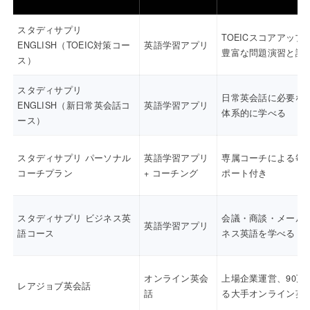
スタディサプリ
TOEICスコアアップ
ENGLISH（TOEIC対策コー
英語学習アプリ
豊富な問題演習と講
ス）
スタディサプリ
日常英会話に必要な
ENGLISH（新日常英会話コ
英語学習アプリ
体系的に学べる
ース）
スタディサプリ パーソナル
英語学習アプリ
専属コーチによる毎
コーチプラン
+ コーチング
ポート付き
スタディサプリ ビジネス英
会議・商談・メール
英語学習アプリ
語コース
ネス英語を学べる
オンライン英会
上場企業運営、90万
レアジョブ英会話
話
る大手オンライン英