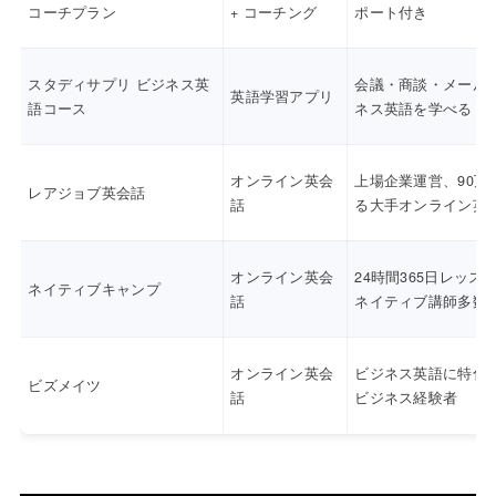
コーチプラン
+ コーチング
ポート付き
スタディサプリ ビジネス英
会議・商談・メール
英語学習アプリ
語コース
ネス英語を学べる
オンライン英会
上場企業運営、90万
レアジョブ英会話
話
る大手オンライン英
オンライン英会
24時間365日レッス
ネイティブキャンプ
話
ネイティブ講師多数
オンライン英会
ビジネス英語に特化
ビズメイツ
話
ビジネス経験者