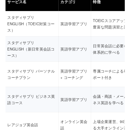
サービス名
カテゴリ
特徴
スタディサプリ
TOEICスコアアップ
ENGLISH（TOEIC対策コー
英語学習アプリ
豊富な問題演習と講
ス）
スタディサプリ
日常英会話に必要な
ENGLISH（新日常英会話コ
英語学習アプリ
体系的に学べる
ース）
スタディサプリ パーソナル
英語学習アプリ
専属コーチによる毎
コーチプラン
+ コーチング
ポート付き
スタディサプリ ビジネス英
会議・商談・メール
英語学習アプリ
語コース
ネス英語を学べる
オンライン英会
上場企業運営、90万
レアジョブ英会話
話
る大手オンライン英