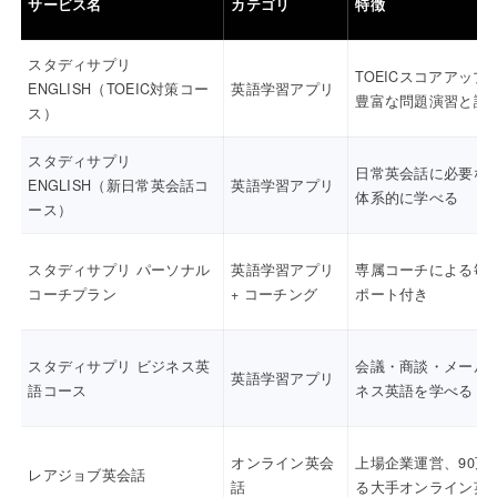
サービス名
カテゴリ
特徴
スタディサプリ
TOEICスコアアップ
ENGLISH（TOEIC対策コー
英語学習アプリ
豊富な問題演習と講
ス）
スタディサプリ
日常英会話に必要な
ENGLISH（新日常英会話コ
英語学習アプリ
体系的に学べる
ース）
スタディサプリ パーソナル
英語学習アプリ
専属コーチによる毎
コーチプラン
+ コーチング
ポート付き
スタディサプリ ビジネス英
会議・商談・メール
英語学習アプリ
語コース
ネス英語を学べる
オンライン英会
上場企業運営、90万
レアジョブ英会話
話
る大手オンライン英