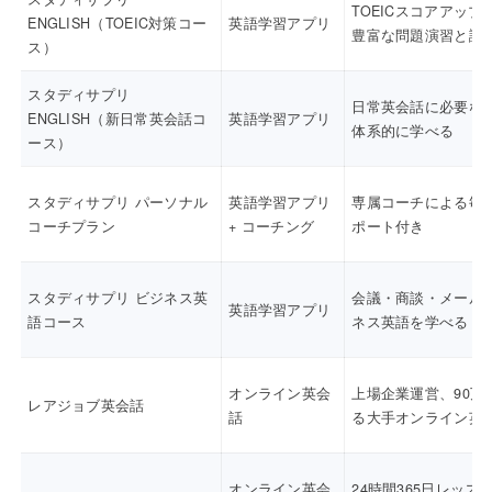
TOEICスコアアップ
ENGLISH（TOEIC対策コー
英語学習アプリ
豊富な問題演習と講
ス）
スタディサプリ
日常英会話に必要な
ENGLISH（新日常英会話コ
英語学習アプリ
体系的に学べる
ース）
スタディサプリ パーソナル
英語学習アプリ
専属コーチによる毎
コーチプラン
+ コーチング
ポート付き
スタディサプリ ビジネス英
会議・商談・メール
英語学習アプリ
語コース
ネス英語を学べる
オンライン英会
上場企業運営、90万
レアジョブ英会話
話
る大手オンライン英
オンライン英会
24時間365日レッス