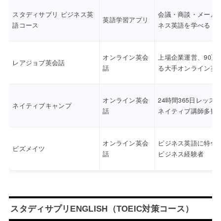
スタディサプリ ビジネス英
会議・商談・メール
英語学習アプリ
語コース
ネス英語を学べる
オンライン英会
上場企業運営、90万
レアジョブ英会話
話
る大手オンライン英
オンライン英会
24時間365日レッス
ネイティブキャンプ
話
ネイティブ講師多数
オンライン英会
ビジネス英語に特化
ビズメイツ
話
ビジネス経験者
スタディサプリENGLISH（TOEIC対策コース）