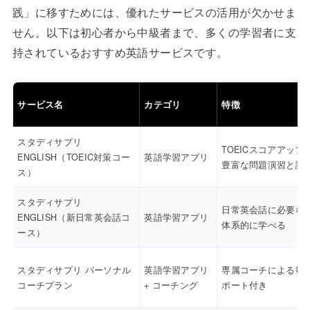
践」に移すためには、優れたサービスの活用が欠かせま
せん。以下は初心者から中級者まで、多くの学習者に支
持されているおすすめ英語サービスです。
サービス名
カテゴリ
特徴
スタディサプリ
TOEICスコアアップ
ENGLISH（TOEIC対策コー
英語学習アプリ
豊富な問題演習と講
ス）
スタディサプリ
日常英会話に必要な
ENGLISH（新日常英会話コ
英語学習アプリ
体系的に学べる
ース）
スタディサプリ パーソナル
英語学習アプリ
専属コーチによる毎
コーチプラン
+ コーチング
ポート付き