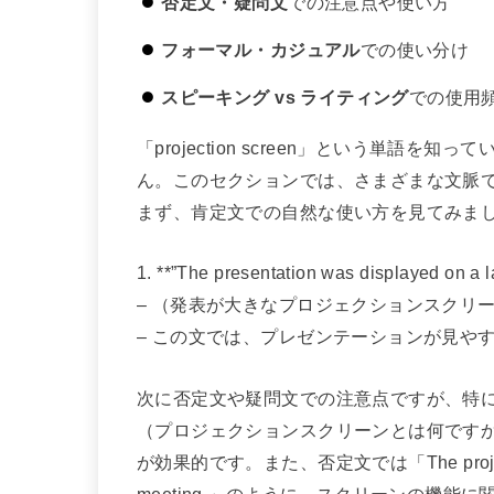
否定文・疑問文
での注意点や使い方
フォーマル・カジュアル
での使い分け
スピーキング vs ライティング
での使用
「projection screen」という単
ん。このセクションでは、さまざまな文脈
まず、肯定文での自然な使い方を見てみま
1. **”The presentation was displayed on a l
– （発表が大きなプロジェクションスクリ
– この文では、プレゼンテーションが見や
次に否定文や疑問文での注意点ですが、特に疑問文で使う
（プロジェクションスクリーンとは何です
が効果的です。また、否定文では「The projection scr
meeting.」のように、スクリーンの機