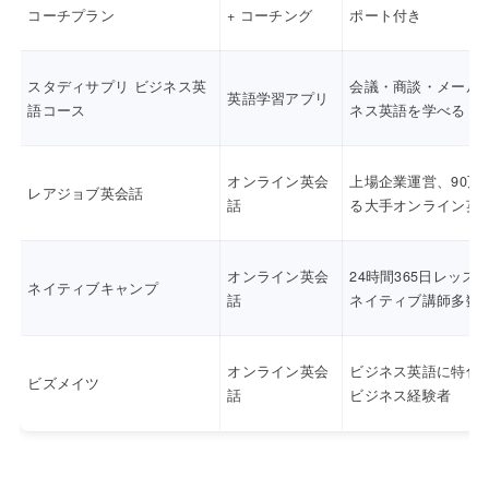
コーチプラン
+ コーチング
ポート付き
スタディサプリ ビジネス英
会議・商談・メール
英語学習アプリ
語コース
ネス英語を学べる
オンライン英会
上場企業運営、90万
レアジョブ英会話
話
る大手オンライン英
オンライン英会
24時間365日レッス
ネイティブキャンプ
話
ネイティブ講師多数
オンライン英会
ビジネス英語に特化
ビズメイツ
話
ビジネス経験者