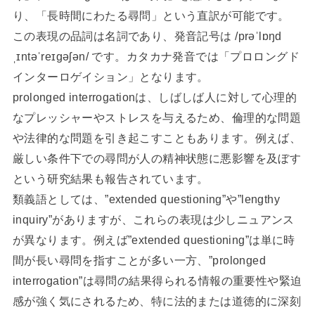
り、「長時間にわたる尋問」という直訳が可能です。
この表現の品詞は名詞であり、発音記号は /prəˈlɒŋd
ˌɪntəˈreɪɡəʃən/ です。カタカナ発音では「プロロングド
インターロゲイション」となります。
prolonged interrogationは、しばしば人に対して心理的
なプレッシャーやストレスを与えるため、倫理的な問題
や法律的な問題を引き起こすこともあります。例えば、
厳しい条件下での尋問が人の精神状態に悪影響を及ぼす
という研究結果も報告されています。
類義語としては、”extended questioning”や”lengthy
inquiry”がありますが、これらの表現は少しニュアンス
が異なります。例えば”extended questioning”は単に時
間が長い尋問を指すことが多い一方、”prolonged
interrogation”は尋問の結果得られる情報の重要性や緊迫
感が強く気にされるため、特に法的または道徳的に深刻