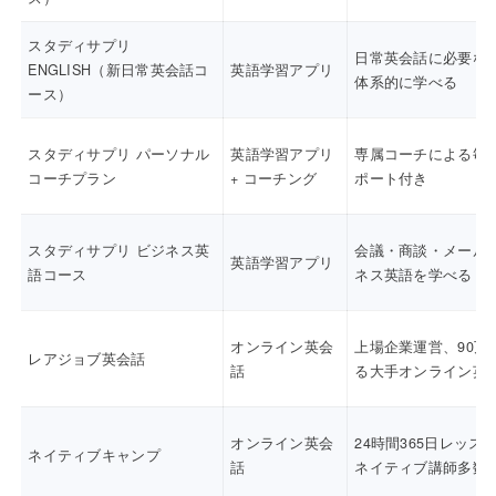
スタディサプリ
日常英会話に必要な
ENGLISH（新日常英会話コ
英語学習アプリ
体系的に学べる
ース）
スタディサプリ パーソナル
英語学習アプリ
専属コーチによる毎
コーチプラン
+ コーチング
ポート付き
スタディサプリ ビジネス英
会議・商談・メール
英語学習アプリ
語コース
ネス英語を学べる
オンライン英会
上場企業運営、90万
レアジョブ英会話
話
る大手オンライン英
オンライン英会
24時間365日レッス
ネイティブキャンプ
話
ネイティブ講師多数