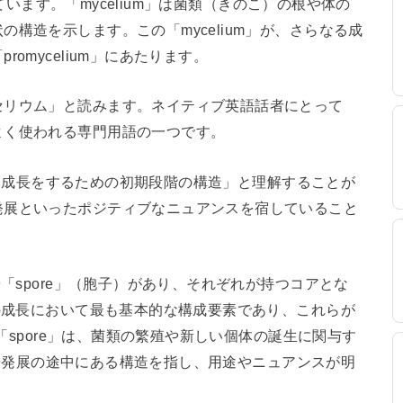
しています。「mycelium」は菌類（きのこ）の根や体の
構造を示します。この「mycelium」が、さらなる成
omycelium」にあたります。
セリウム」と読みます。ネイティブ英語話者にとって
よく使われる専門用語の一つです。
らなる成長をするための初期段階の構造」と理解することが
発展といったポジティブなニュアンスを宿していること
や「spore」（胞子）があり、それぞれが持つコアとな
類の成長において最も基本的な構成要素であり、これらが
。「spore」は、菌類の繁殖や新しい個体の誕生に関与す
助けや発展の途中にある構造を指し、用途やニュアンスが明