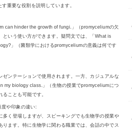
が果たす重要な役割を説明しています。
can hinder the growth of fungi.」（promyceliumの欠
という使い方ができます。疑問文では、「What is
m in mycology?」（菌類学におけるpromyceliumの意義は何です
レゼンテーションで使用されます。一方、カジュアルな
m in my biology class.」（生物の授業でpromyceliumにつ
れることも可能です。
頻度や印象の違い:
に多く登場しますが、スピーキングでも生物学の授業や
あります。特に生物学に関わる職業では、会話の中でス