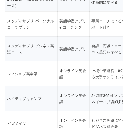
体系的に学べる
ース）
スタディサプリ パーソナル
英語学習アプリ
専属コーチによる毎
コーチプラン
+ コーチング
ポート付き
スタディサプリ ビジネス英
会議・商談・メール
英語学習アプリ
語コース
ネス英語を学べる
オンライン英会
上場企業運営、90万
レアジョブ英会話
話
る大手オンライン英
オンライン英会
24時間365日レッス
ネイティブキャンプ
話
ネイティブ講師多数
オンライン英会
ビジネス英語に特化
ビズメイツ
話
ビジネス経験者