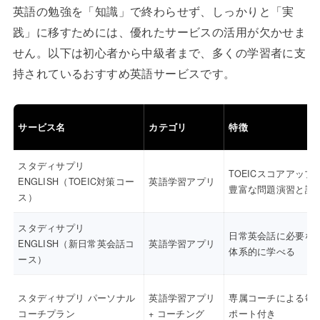
英語の勉強を「知識」で終わらせず、しっかりと「実
践」に移すためには、優れたサービスの活用が欠かせま
せん。以下は初心者から中級者まで、多くの学習者に支
持されているおすすめ英語サービスです。
サービス名
カテゴリ
特徴
スタディサプリ
TOEICスコアアップ
ENGLISH（TOEIC対策コー
英語学習アプリ
豊富な問題演習と講
ス）
スタディサプリ
日常英会話に必要な
ENGLISH（新日常英会話コ
英語学習アプリ
体系的に学べる
ース）
スタディサプリ パーソナル
英語学習アプリ
専属コーチによる毎
コーチプラン
+ コーチング
ポート付き