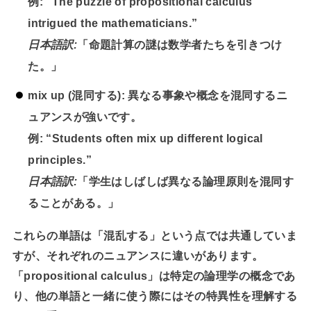
例:
“The puzzle of propositional calculus
intrigued the mathematicians.”
日本語訳:
「命題計算の謎は数学者たちを引きつけ
た。」
mix up
(混同する): 異なる事象や概念を混同するニ
ュアンスが強いです。
例:
“Students often mix up different logical
principles.”
日本語訳:
「学生はしばしば異なる論理原則を混同す
ることがある。」
これらの単語は「混乱する」という点では共通していま
すが、それぞれのニュアンスに違いがあります。
「propositional calculus」は特定の論理学の概念であ
り、他の単語と一緒に使う際にはその特異性を理解する