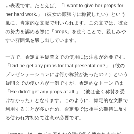
い表現です。たとえば、「I want to give her props for
her hard work.」（彼女の頑張りに称賛したい）という
風に、肯定的な文脈で用いられます。この文では、彼女
の努力を認める際に「props」を使うことで、親しみや
すい雰囲気を醸し出しています。
一方で、否定文や疑問文での使用には注意が必要です。
「Did he get any props for that presentation?」（彼の
プレゼンテーションには何か称賛があったの？）という
疑問文での使い方が一例ですが、否定的なトーンでは
「He didn’t get any props at all.」（彼は全く称賛を受
けなかった）となります。このように、肯定的な文脈で
利用することが多いため、否定形では相手の期待に反す
る使われ方初めて注意が必要です。
「props」は、カジュアルな会話で多く使われますが、