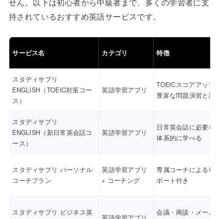
せん。以下は初心者から中級者まで、多くの学習者に支
持されているおすすめ英語サービスです。
サービス名
カテゴリ
特徴
スタディサプリ
TOEICスコアアップ
ENGLISH（TOEIC対策コー
英語学習アプリ
豊富な問題演習と講
ス）
スタディサプリ
日常英会話に必要な
ENGLISH（新日常英会話コ
英語学習アプリ
体系的に学べる
ース）
スタディサプリ パーソナル
英語学習アプリ
専属コーチによる毎
コーチプラン
+ コーチング
ポート付き
スタディサプリ ビジネス英
会議・商談・メール
英語学習アプリ