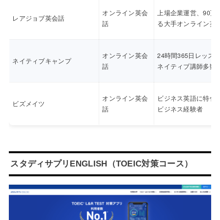
オンライン英会
上場企業運営、90万
レアジョブ英会話
話
る大手オンライン英
オンライン英会
24時間365日レッス
ネイティブキャンプ
話
ネイティブ講師多数
オンライン英会
ビジネス英語に特化
ビズメイツ
話
ビジネス経験者
スタディサプリENGLISH（TOEIC対策コース）