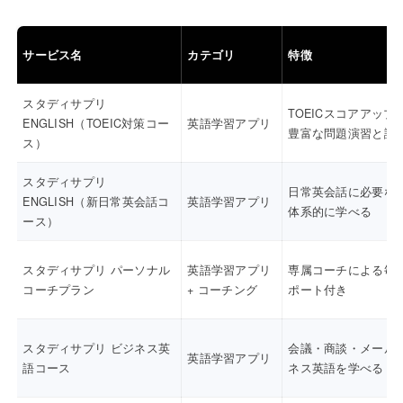
サービス名
カテゴリ
特徴
スタディサプリ
TOEICスコアアップ
ENGLISH（TOEIC対策コー
英語学習アプリ
豊富な問題演習と講
ス）
スタディサプリ
日常英会話に必要な
ENGLISH（新日常英会話コ
英語学習アプリ
体系的に学べる
ース）
スタディサプリ パーソナル
英語学習アプリ
専属コーチによる毎
コーチプラン
+ コーチング
ポート付き
スタディサプリ ビジネス英
会議・商談・メール
英語学習アプリ
語コース
ネス英語を学べる