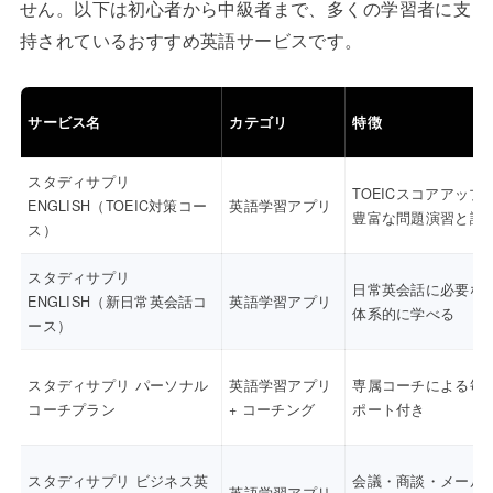
せん。以下は初心者から中級者まで、多くの学習者に支
持されているおすすめ英語サービスです。
サービス名
カテゴリ
特徴
スタディサプリ
TOEICスコアアップ
ENGLISH（TOEIC対策コー
英語学習アプリ
豊富な問題演習と講
ス）
スタディサプリ
日常英会話に必要な
ENGLISH（新日常英会話コ
英語学習アプリ
体系的に学べる
ース）
スタディサプリ パーソナル
英語学習アプリ
専属コーチによる毎
コーチプラン
+ コーチング
ポート付き
スタディサプリ ビジネス英
会議・商談・メール