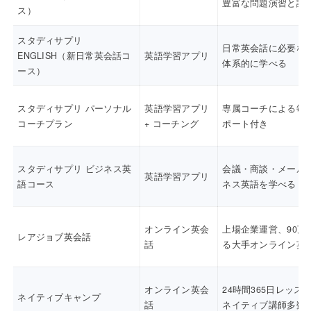
豊富な問題演習と講
ス）
スタディサプリ
日常英会話に必要な
ENGLISH（新日常英会話コ
英語学習アプリ
体系的に学べる
ース）
スタディサプリ パーソナル
英語学習アプリ
専属コーチによる毎
コーチプラン
+ コーチング
ポート付き
スタディサプリ ビジネス英
会議・商談・メール
英語学習アプリ
語コース
ネス英語を学べる
オンライン英会
上場企業運営、90万
レアジョブ英会話
話
る大手オンライン英
オンライン英会
24時間365日レッス
ネイティブキャンプ
話
ネイティブ講師多数