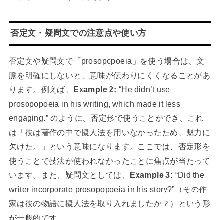
否定文・疑問文での注意点や使い方
否定文や疑問文で「prosopopoeia」を使う場合は、文
脈を明確にしないと、意味が伝わりにくくなることがあ
ります。例えば、
Example 2:
“He didn’t use
prosopopoeia in his writing, which made it less
engaging.” のように、否定形で使うことができ、これ
は「彼は著作の中で擬人法を用いなかったため、魅力に
欠けた。」という意味になります。ここでは、否定形を
使うことで技法が使われなかったことに焦点が当たって
います。また、疑問文としては、
Example 3:
“Did the
writer incorporate prosopopoeia in his story?”（その作
家は彼の物語に擬人法を取り入れましたか？）という形
が一般的です。