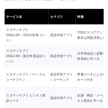
サービス名
カテゴリ
特徴
スタディサプリ
TOEICスコアアップ
ENGLISH（TOEIC対策コー
英語学習アプリ
豊富な問題演習と講
ス）
スタディサプリ
日常英会話に必要な
ENGLISH（新日常英会話コ
英語学習アプリ
体系的に学べる
ース）
スタディサプリ パーソナル
英語学習アプリ
専属コーチによる毎
コーチプラン
+ コーチング
ポート付き
スタディサプリ ビジネス英
会議・商談・メール
英語学習アプリ
語コース
ネス英語を学べる