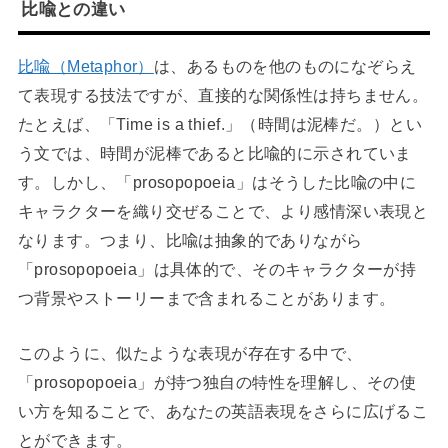
比喩との違い
比喩（Metaphor）
は、あるものを他のものになぞらえ
て表現する技法ですが、直接的な関係性は持ちません。
たとえば、「Time is a thief.」（時間は泥棒だ。）とい
う文では、時間が泥棒であると比喩的に示されていま
す。しかし、「prosopopoeia」はそうした比喩の中に
キャラクターを織り交ぜることで、より感情深い表現と
なります。つまり、比喩は抽象的でありながら
「prosopopoeia」は具体的で、そのキャラクターが持
つ背景やストーリーまで含まれることがあります。
このように、似たような表現が存在する中で、
「prosopopoeia」が持つ独自の特性を理解し、その使
い方を知ることで、あなたの英語表現をさらに広げるこ
とができます。