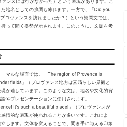
の夏、プロヴァンスには行かなかった）という表現があります。こ
地名としての強調も薄れます。一方で、「Did you
?」（昨年の夏、プロヴァンスを訪れましたか？）という疑問文では、
を持って聞く姿勢が示されます。このように、文脈を考
。
け
では、「The region of Provence is
s and lavender fields」（プロヴァンス地方は素晴らしい景観と
表現が適しています。このような文は、地名や文化的背
議論やプレゼンテーションに使用されます。
 It’s such a beautiful place!」（プロヴァンスが
に感情的な表現が使われることが多いです。これによ
成立します。文体を変えることで、聞き手に与える印象