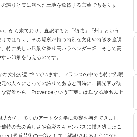
々の誇りと美に満ちた土地を象徴する言葉でもありま
vinciā」から来ており、直訳すると「領域」「州」という
だけではなく、その場所が持つ特別な文化や特徴を強調
は、特に美しい風景や香り高いラベンダー畑、そして高
やすい印象を与えるのです。
た温かな文化が息づいています。フランスの中でも特に温暖
地元の人々にとっての誇りであると同時に、観光客が訪
背景から、Provenceという言葉には単なる地名以上
クな魅力から、多くのアートや文学に影響を与えてきまし
の独特の光の美しさや色彩をキャンバスに描き残したこ
enceは視覚芸術の一部としても認識されるようになり、