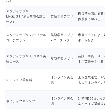
ス）
スタディサプリ
日常英会話に必要な
ENGLISH（新日常英会話コ
英語学習アプリ
体系的に学べる
ース）
スタディサプリ パーソナル
英語学習アプリ
専属コーチによる毎
コーチプラン
+ コーチング
ポート付き
スタディサプリ ビジネス英
会議・商談・メール
英語学習アプリ
語コース
ネス英語を学べる
オンライン英会
上場企業運営、90万
レアジョブ英会話
話
る大手オンライン英
オンライン英会
24時間365日レッス
ネイティブキャンプ
話
ネイティブ講師多数