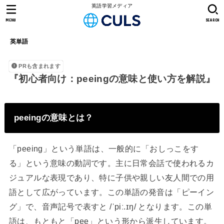
英語学習メディア
MENU
SEARCH
英単語
PRも含まれます
『初心者向け：peeingの意味と使い方を解説』
peeingの意味とは？
「peeing」という単語は、一般的に「おしっこをす
る」という意味の動詞です。主に日常会話で使われるカ
ジュアルな表現であり、特に子供や親しい友人間での用
語として広がっています。この単語の発音は「ピーイン
グ」で、音声記号で表すと /ˈpiː.ɪŋ/ となります。この単
語は、もともと「pee」という形から派生しています。