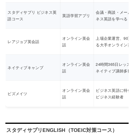
スタディサプリ ビジネス英
会議・商談・メール
英語学習アプリ
語コース
ネス英語を学べる
オンライン英会
上場企業運営、90万
レアジョブ英会話
話
る大手オンライン英
オンライン英会
24時間365日レッス
ネイティブキャンプ
話
ネイティブ講師多数
オンライン英会
ビジネス英語に特化
ビズメイツ
話
ビジネス経験者
スタディサプリENGLISH（TOEIC対策コース）