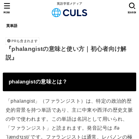
英語学習メディア
MENU
SEARCH
英単語
PRも含まれます
『phalangistの意味と使い方｜初心者向け解
説』
phalangistの意味とは？
「phalangist」（ファランジスト）は、特定の政治的歴
史的背景を持つ単語であり、主に中東や西洋の歴史文脈
の中で使われます。この単語は名詞として用いられ、
「ファランジスト」と読まれます。発音記号は /fə
ˈlændʒɪst/ です。ファランジストは通常、レバノンの極