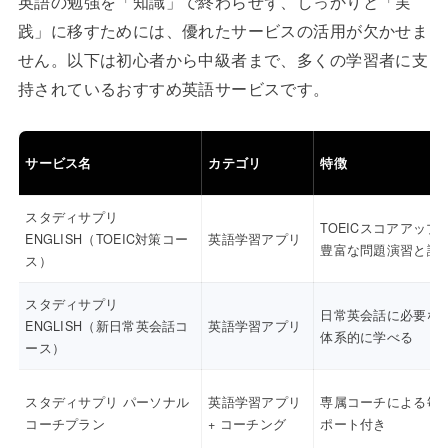
英語の勉強を「知識」で終わらせず、しっかりと「実
践」に移すためには、優れたサービスの活用が欠かせま
せん。以下は初心者から中級者まで、多くの学習者に支
持されているおすすめ英語サービスです。
サービス名
カテゴリ
特徴
スタディサプリ
TOEICスコアアップ
ENGLISH（TOEIC対策コー
英語学習アプリ
豊富な問題演習と講
ス）
スタディサプリ
日常英会話に必要な
ENGLISH（新日常英会話コ
英語学習アプリ
体系的に学べる
ース）
スタディサプリ パーソナル
英語学習アプリ
専属コーチによる毎
コーチプラン
+ コーチング
ポート付き