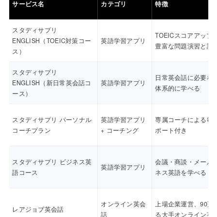
サービス名
カテゴリ
特徴
スタディサプリ
TOEICスコアアップ
ENGLISH（TOEIC対策コー
英語学習アプリ
豊富な問題演習と講
ス）
スタディサプリ
日常英会話に必要な
ENGLISH（新日常英会話コ
英語学習アプリ
体系的に学べる
ース）
スタディサプリ パーソナル
英語学習アプリ
専属コーチによる毎
コーチプラン
+ コーチング
ポート付き
スタディサプリ ビジネス英
会議・商談・メール
英語学習アプリ
語コース
ネス英語を学べる
オンライン英会
上場企業運営、90万
レアジョブ英会話
話
る大手オンライン英