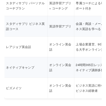
スタディサプリ パーソナル
英語学習アプリ
専属コーチによる毎
コーチプラン
+ コーチング
ポート付き
スタディサプリ ビジネス英
会議・商談・メール
英語学習アプリ
語コース
ネス英語を学べる
オンライン英会
上場企業運営、90万
レアジョブ英会話
話
る大手オンライン英
オンライン英会
24時間365日レッス
ネイティブキャンプ
話
ネイティブ講師多数
オンライン英会
ビジネス英語に特化
ビズメイツ
話
ビジネス経験者