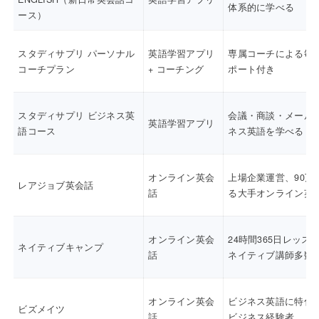
体系的に学べる
ース）
スタディサプリ パーソナル
英語学習アプリ
専属コーチによる毎
コーチプラン
+ コーチング
ポート付き
スタディサプリ ビジネス英
会議・商談・メール
英語学習アプリ
語コース
ネス英語を学べる
オンライン英会
上場企業運営、90万
レアジョブ英会話
話
る大手オンライン英
オンライン英会
24時間365日レッス
ネイティブキャンプ
話
ネイティブ講師多数
オンライン英会
ビジネス英語に特化
ビズメイツ
話
ビジネス経験者