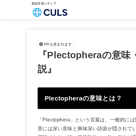
英語学習メディア
PRも含まれます
『Plectophera
説』
Plectopheraの意味とは？
「Plectophera」という言葉は、一般
景には深い意味と興味深い語源が隠されています