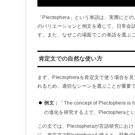
「Plectophera」という単語は、実際
のバリエーションと例文を通じて、日常会
す。また、なぜこの場面でこの単語を選ぶ
肯定文での自然な使い方
まず、Plectopheraを肯定文で使う場
れるため、適切なシーンを選ぶことが重要
例文：
「The concept of Plectophera is 
の進化を研究する上で、Plectopher
この文では、Plectopheraが言語研究
に、肯定文でPlectopheraを使うと、