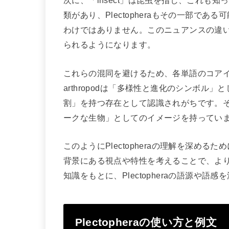
次に、「insect」は昆虫を指し、これも
類があり、Plectopheraもその一部である
わけではありません。このニュアンスの違
られるようになります。
これらの混同を避けるため、各単語のコア
arthropodは「多様性と進化のシンボル」
割」を持つ存在として認識されがちです。そして
ークな生物」としてのイメージを持ってい
このようにPlectopheraの理解を深め
背景にある視点や特性を考えることで、よ
知識をもとに、Plectopheraの語源や語
Plectopheraの使い方と例文