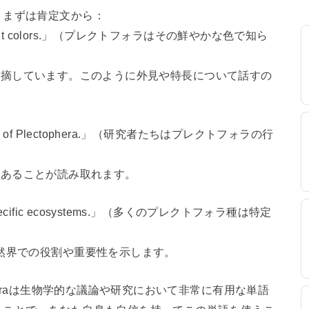
。まずは肯定文から：
 its vibrant colors.」（プレクトフォラはその鮮やかな色で知ら
特徴を指摘しています。このように外見や特長について話すの
behavior of Plectophera.」（研究者たちはプレクトフォラの行
対象であることが読み取れます。
ve in specific ecosystems.」（多くのプレクトフォラ種は特定
然界での役割や重要性を示します。
heraは生物学的な議論や研究において非常に有用な単語