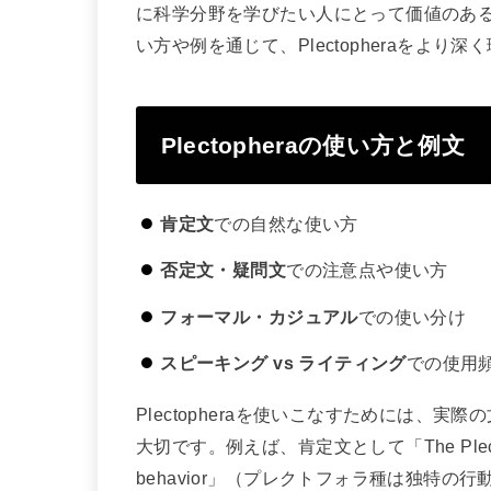
に科学分野を学びたい人にとって価値のあ
い方や例を通じて、Plectopheraをよ
Plectopheraの使い方と例文
肯定文
での自然な使い方
否定文・疑問文
での注意点や使い方
フォーマル・カジュアル
での使い分け
スピーキング vs ライティング
での使用
Plectopheraを使いこなすためには、
大切です。例えば、肯定文として「The Plectophera s
behavior」（プレクトフォラ種は独特