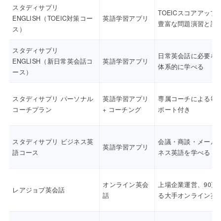
スタディサプリ
TOEICスコアアップ
ENGLISH（TOEIC対策コー
英語学習アプリ
豊富な問題演習と講
ス）
スタディサプリ
日常英会話に必要な
ENGLISH（新日常英会話コ
英語学習アプリ
体系的に学べる
ース）
スタディサプリ パーソナル
英語学習アプリ
専属コーチによる毎
コーチプラン
+ コーチング
ポート付き
スタディサプリ ビジネス英
会議・商談・メール
英語学習アプリ
語コース
ネス英語を学べる
オンライン英会
上場企業運営、90万
レアジョブ英会話
話
る大手オンライン英