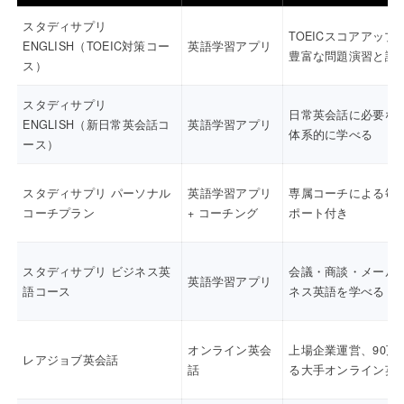
スタディサプリ
TOEICスコアアップ
ENGLISH（TOEIC対策コー
英語学習アプリ
豊富な問題演習と講
ス）
スタディサプリ
日常英会話に必要な
ENGLISH（新日常英会話コ
英語学習アプリ
体系的に学べる
ース）
スタディサプリ パーソナル
英語学習アプリ
専属コーチによる毎
コーチプラン
+ コーチング
ポート付き
スタディサプリ ビジネス英
会議・商談・メール
英語学習アプリ
語コース
ネス英語を学べる
オンライン英会
上場企業運営、90万
レアジョブ英会話
話
る大手オンライン英