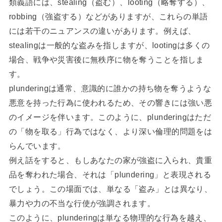
類義語には、stealing（盗む）、looting（略奪する）、
robbing（強盗する）などがありますが、これらの単語
には若干のニュアンスの違いがあります。例えば、
stealingは一般的な盗みを指しますが、lootingは多くの
場合、戦争や災害後に無秩序に物を奪うことを指しま
す。
plunderingは通常、意識的に誰かの持ち物を奪うような
悪意を持った行為に使われるため、その響きには強い悪
のイメージを伴います。このように、plunderingはただ
の「物を取る」行為ではなく、より深い倫理的問題をは
らんでいます。
例え話をすると、もしあなたの家が強盗に入られ、貴重
品を奪われた場合、それは「plundering」と表現される
でしょう。この場面では、単なる「盗み」とは異なり、
暴力や力の不当な行使が強調されます。
このように、plunderingは単なる物理的な行為を越え、