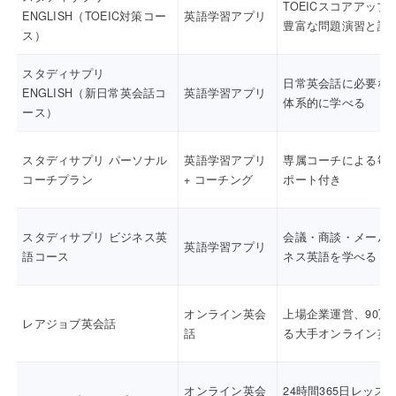
TOEICスコアアップ
ENGLISH（TOEIC対策コー
英語学習アプリ
豊富な問題演習と講
ス）
スタディサプリ
日常英会話に必要な
ENGLISH（新日常英会話コ
英語学習アプリ
体系的に学べる
ース）
スタディサプリ パーソナル
英語学習アプリ
専属コーチによる毎
コーチプラン
+ コーチング
ポート付き
スタディサプリ ビジネス英
会議・商談・メール
英語学習アプリ
語コース
ネス英語を学べる
オンライン英会
上場企業運営、90万
レアジョブ英会話
話
る大手オンライン英
オンライン英会
24時間365日レッス