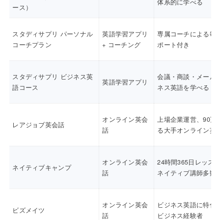
体系的に学べる
ース）
スタディサプリ パーソナル
英語学習アプリ
専属コーチによる毎
コーチプラン
+ コーチング
ポート付き
スタディサプリ ビジネス英
会議・商談・メール
英語学習アプリ
語コース
ネス英語を学べる
オンライン英会
上場企業運営、90万
レアジョブ英会話
話
る大手オンライン英
オンライン英会
24時間365日レッス
ネイティブキャンプ
話
ネイティブ講師多数
オンライン英会
ビジネス英語に特化
ビズメイツ
話
ビジネス経験者