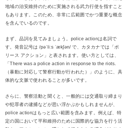
地域の治安維持のために実施される武力行使を指すこと
もあります。このため、非常に広範囲でかつ重要な概念
を含んでいるのです。
まず、品詞を見てみましょう。police actionは名詞で
す。発音記号は /pəˈliːs ˈækʃən/ で、カタカナでは「ポ
リース アクション」と表されます。使い方としては、
「There was a police action in response to the riots.
（暴動に対応して警察行動が行われた）」のように、具
体的な文脈で使われることが多いです。
さらに、警察活動と聞くと、一般的には交通取り締まり
や犯罪者の逮捕などが思い浮かぶかもしれませんが、
police actionはもっと広い範囲を含みます。例えば、特
定の国において平和維持のために国際的な協力を行う活