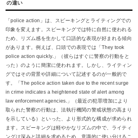
の違い
「police action」は、スピーキングとライティングでの
印象を変えます。スピーキングでは特に自然に使われる
ため、リズム感を生かして口語的な表現が好まれる傾向
があります。例えば、口頭での表現では「They took
police action quickly.」（彼らはすぐに警察の行動をと
った）のように簡潔に使われます。しかし、ライティン
グではその背景や詳細について記述するのが一般的で
す。「The police action taken due to the recent surge
in crime indicates a heightened state of alert among
law enforcement agencies.」（最近の犯罪増加により
取られた警察の行動は、法執行機関の警戒状態の高まり
を示している）といった、より形式的な構成が求められ
ます。スピーキングは軽やかなリズムの中で、ライティ
ングは深みと詳細を求めるため、意識的に使い分けるこ