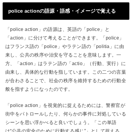
police actionの語源・語感・イメージで覚える
「police action」の語源は、英語の「police」と
「action」に分けて考えることができます。「police」
はフランス語の「police」やラテン語の「politia」に由
来し、公共の秩序や治安を守ることを意味します。一
方、「action」はラテン語の「actio」（行動、実行）に
由来し、具体的な行動を指しています。この二つの言葉
が合わさることで、社会の秩序を維持するための行動全
般を指すようになったのです。
「police action」を視覚的に捉えるためには、警察官が
街中をパトロールしたり、何らかの事件に対処している
シーンを思い浮かべると良いでしょう。「この単語
は“公共の安全のために行動する感じ”」として捉える