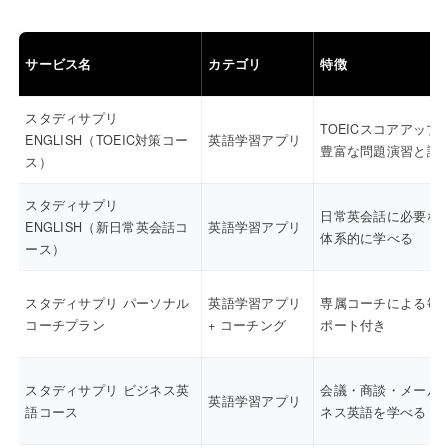
サービス名
カテゴリ
特徴
スタディサプリ
TOEICスコアアップ
ENGLISH（TOEIC対策コー
英語学習アプリ
豊富な問題演習と講
ス）
スタディサプリ
日常英会話に必要な
ENGLISH（新日常英会話コ
英語学習アプリ
体系的に学べる
ース）
スタディサプリ パーソナル
英語学習アプリ
専属コーチによる毎
コーチプラン
+ コーチング
ポート付き
スタディサプリ ビジネス英
会議・商談・メール
英語学習アプリ
語コース
ネス英語を学べる