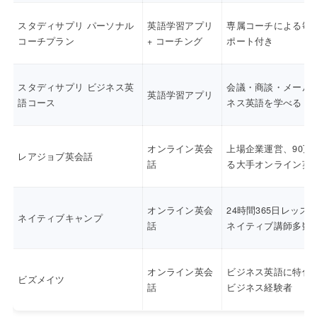
スタディサプリ パーソナル
英語学習アプリ
専属コーチによる毎
コーチプラン
+ コーチング
ポート付き
スタディサプリ ビジネス英
会議・商談・メール
英語学習アプリ
語コース
ネス英語を学べる
オンライン英会
上場企業運営、90万
レアジョブ英会話
話
る大手オンライン英
オンライン英会
24時間365日レッス
ネイティブキャンプ
話
ネイティブ講師多数
オンライン英会
ビジネス英語に特化
ビズメイツ
話
ビジネス経験者