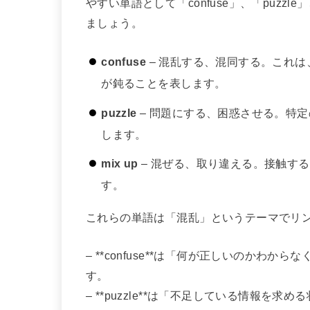
やすい単語として「confuse」、「puzz
ましょう。
confuse
– 混乱する、混同する。これ
が鈍ることを表します。
puzzle
– 問題にする、困惑させる。特
します。
mix up
– 混ぜる、取り違える。接触す
す。
これらの単語は「混乱」というテーマでリ
– **confuse**は「何が正しいのか
す。
– **puzzle**は「不足している情報