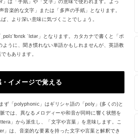
ter」は「手紙」や「文字」の意味で使われます。よっ
すると「多声音楽的な文字」または「多声の手紙」となります。
れば、より深い意味に気づくことでしょう。
ɪˈfɒnɪk ˈlɛtər」となります。カタカナで書くと「ポ
のように、聞き慣れない単語かもしれませんが、英語教
葉でもあります。
源・語感・イメージで覚える
と、まず「polyphonic」はギリシャ語の「poly」(多くの)と
楽の文脈では、異なるメロディーや和音が同時に響く状態を
littera」から派生し、「文字や言葉」を意味します。こ
letter」は、音楽的な要素を持った文字や言葉と解釈でき