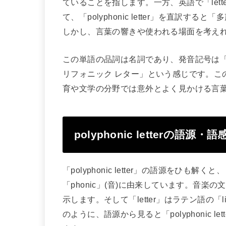
ていることを指します。一方、英語で「let
て、「polyphonic letter」を直訳
しかし、言葉の響きや使われる場面を考え
この単語の品詞は名詞であり、発音記号は「ˌpɒl
リフォニック レター」という感じです。こ
育や文学の分野では意外とよく見かける言
polyphonic letterの語
「polyphonic letter」の語源をひも解く
「phonic」(音)に由来しています。音
示します。そして「letter」はラテン語の「
のように、語源から見ると「polyphonic 