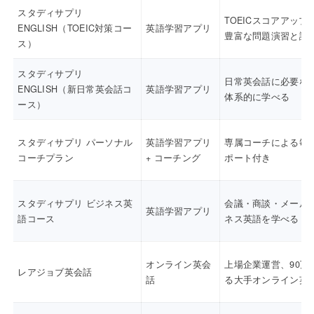
スタディサプリ
TOEICスコアアップ
ENGLISH（TOEIC対策コー
英語学習アプリ
豊富な問題演習と講
ス）
スタディサプリ
日常英会話に必要な
ENGLISH（新日常英会話コ
英語学習アプリ
体系的に学べる
ース）
スタディサプリ パーソナル
英語学習アプリ
専属コーチによる毎
コーチプラン
+ コーチング
ポート付き
スタディサプリ ビジネス英
会議・商談・メール
英語学習アプリ
語コース
ネス英語を学べる
オンライン英会
上場企業運営、90万
レアジョブ英会話
話
る大手オンライン英