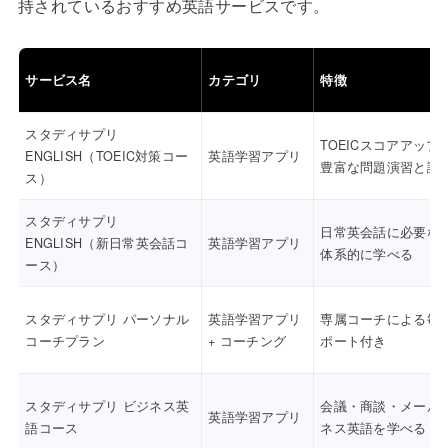
持されているおすすめ英語サービスです。
サービス名
カテゴリ
特徴
スタディサプリ
TOEICスコアアップ
ENGLISH（TOEIC対策コー
英語学習アプリ
豊富な問題演習と講
ス）
スタディサプリ
日常英会話に必要な
ENGLISH（新日常英会話コ
英語学習アプリ
体系的に学べる
ース）
スタディサプリ パーソナル
英語学習アプリ
専属コーチによる毎
コーチプラン
+ コーチング
ポート付き
スタディサプリ ビジネス英
会議・商談・メール
英語学習アプリ
語コース
ネス英語を学べる