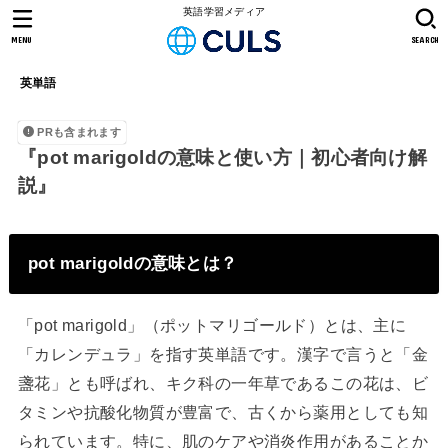
英語学習メディア
MENU
SEARCH
英単語
PRも含まれます
『pot marigoldの意味と使い方｜初心者向け解
説』
pot marigoldの意味とは？
「pot marigold」（ポットマリゴールド）とは、主に
「カレンデュラ」を指す英単語です。漢字で言うと「金
盞花」とも呼ばれ、キク科の一年草であるこの花は、ビ
タミンや抗酸化物質が豊富で、古くから薬用としても知
られています。特に、肌のケアや消炎作用があることか