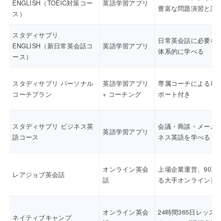
ENGLISH（TOEIC対策コー
英語学習アプリ
豊富な問題演習と講
ス）
スタディサプリ
日常英会話に必要な
ENGLISH（新日常英会話コ
英語学習アプリ
体系的に学べる
ース）
スタディサプリ パーソナル
英語学習アプリ
専属コーチによる毎
コーチプラン
+ コーチング
ポート付き
スタディサプリ ビジネス英
会議・商談・メール
英語学習アプリ
語コース
ネス英語を学べる
オンライン英会
上場企業運営、90万
レアジョブ英会話
話
る大手オンライン英
オンライン英会
24時間365日レッス
ネイティブキャンプ