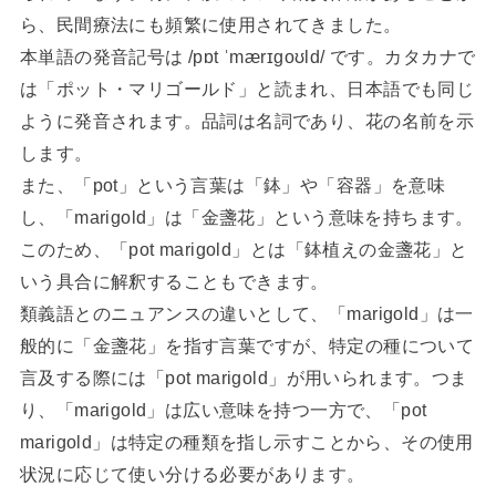
ら、民間療法にも頻繁に使用されてきました。
本単語の発音記号は /pɒt ˈmærɪɡoʊld/ です。カタカナで
は「ポット・マリゴールド」と読まれ、日本語でも同じ
ように発音されます。品詞は名詞であり、花の名前を示
します。
また、「pot」という言葉は「鉢」や「容器」を意味
し、「marigold」は「金盞花」という意味を持ちます。
このため、「pot marigold」とは「鉢植えの金盞花」と
いう具合に解釈することもできます。
類義語とのニュアンスの違いとして、「marigold」は一
般的に「金盞花」を指す言葉ですが、特定の種について
言及する際には「pot marigold」が用いられます。つま
り、「marigold」は広い意味を持つ一方で、「pot
marigold」は特定の種類を指し示すことから、その使用
状況に応じて使い分ける必要があります。