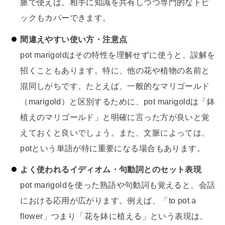
脈で使えば、相手に知識を共有しつつ専門的なトピ
ックもカバーできます。
間違えやすい使い方・注意点
pot marigoldはその特性を理解せずに使うと、誤解を
招くこともあります。特に、他の花や植物の名前と
混同しがちです。たとえば、一般的なマリゴールド
（marigold）と区別するために、pot marigoldは「鉢
植えのマリゴールド」と明確に言った方が良いと覚
えておくと良いでしょう。また、文脈によっては、
potという単語が特に重要になる場合もあります。
よく使われるイディオム・句動詞とのセット表現
pot marigoldを使った熟語や句動詞も覚えると、会話
における応用が広がります。例えば、「to pot a
flower」つまり「花を鉢に植える」という表現は、