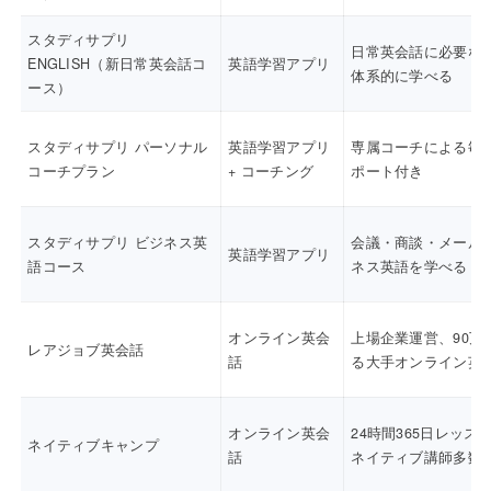
スタディサプリ
日常英会話に必要な
ENGLISH（新日常英会話コ
英語学習アプリ
体系的に学べる
ース）
スタディサプリ パーソナル
英語学習アプリ
専属コーチによる毎
コーチプラン
+ コーチング
ポート付き
スタディサプリ ビジネス英
会議・商談・メール
英語学習アプリ
語コース
ネス英語を学べる
オンライン英会
上場企業運営、90万
レアジョブ英会話
話
る大手オンライン英
オンライン英会
24時間365日レッス
ネイティブキャンプ
話
ネイティブ講師多数