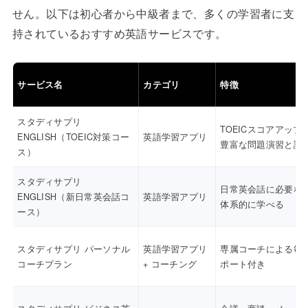
せん。以下は初心者から中級者まで、多くの学習者に支
持されているおすすめ英語サービスです。
サービス名
カテゴリ
特徴
スタディサプリ
TOEICスコアアップ
ENGLISH（TOEIC対策コー
英語学習アプリ
豊富な問題演習と講
ス）
スタディサプリ
日常英会話に必要な
ENGLISH（新日常英会話コ
英語学習アプリ
体系的に学べる
ース）
スタディサプリ パーソナル
英語学習アプリ
専属コーチによる毎
コーチプラン
+ コーチング
ポート付き