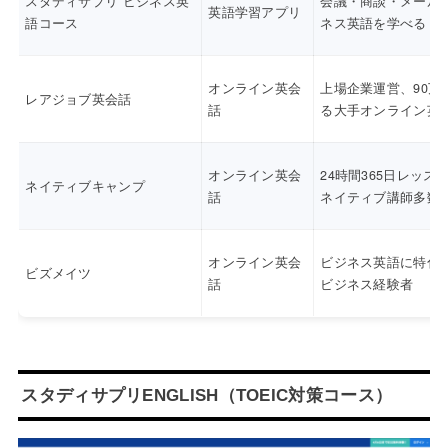
スタディサプリ ビジネス英
会議・商談・メール
英語学習アプリ
語コース
ネス英語を学べる
オンライン英会
上場企業運営、90万
レアジョブ英会話
話
る大手オンライン英
オンライン英会
24時間365日レッス
ネイティブキャンプ
話
ネイティブ講師多数
オンライン英会
ビジネス英語に特化
ビズメイツ
話
ビジネス経験者
スタディサプリENGLISH（TOEIC対策コース）