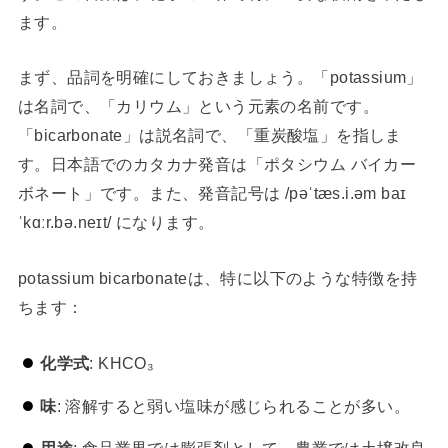
ます。
まず、品詞を明確にしておきましょう。「potassium」
は名詞で、「カリウム」という元素の名前です。
「bicarbonate」は説名詞で、「重炭酸塩」を指しま
す。日本語でのカタカナ発音は「ポタシウム バイカー
ボネート」です。また、発音記号は /pəˈtæs.i.əm baɪ
ˈkɑːr.bə.neɪt/ になります。
potassium bicarbonateは、特に以下のような特徴を持
ちます：
化学式
: KHCO₃
味
: 溶解すると弱い塩味が感じられることが多い。