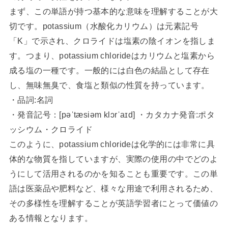
まず、この単語が持つ基本的な意味を理解することが大
切です。potassium（水酸化カリウム）は元素記号
「K」で示され、クロライドは塩素の陰イオンを指しま
す。つまり、potassium chlorideはカリウムと塩素から
成る塩の一種です。一般的には白色の結晶として存在
し、無味無臭で、食塩と類似の性質を持っています。
・品詞:名詞
・発音記号：[pəˈtæsiəm klɔrˈaɪd] ・カタカナ発音:ポタ
ッシウム・クロライド
このように、potassium chlorideは化学的には非常に具
体的な物質を指していますが、実際の使用の中でどのよ
うにして活用されるのかを知ることも重要です。この単
語は医薬品や肥料など、様々な用途で利用されるため、
その多様性を理解することが英語学習者にとって価値の
ある情報となります。