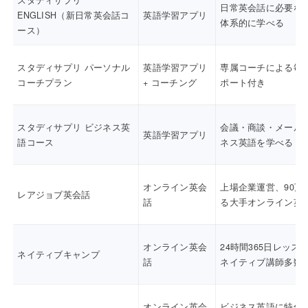
スタディサプリ
日常英会話に必要な
ENGLISH（新日常英会話コ
英語学習アプリ
体系的に学べる
ース）
スタディサプリ パーソナル
英語学習アプリ
専属コーチによる毎
コーチプラン
+ コーチング
ポート付き
スタディサプリ ビジネス英
会議・商談・メール
英語学習アプリ
語コース
ネス英語を学べる
オンライン英会
上場企業運営、90万
レアジョブ英会話
話
る大手オンライン英
オンライン英会
24時間365日レッス
ネイティブキャンプ
話
ネイティブ講師多数
オンライン英会
ビジネス英語に特化