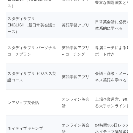
豊富な問題演習と講
ス）
スタディサプリ
日常英会話に必要な
ENGLISH（新日常英会話コ
英語学習アプリ
体系的に学べる
ース）
スタディサプリ パーソナル
英語学習アプリ
専属コーチによる毎
コーチプラン
+ コーチング
ポート付き
スタディサプリ ビジネス英
会議・商談・メール
英語学習アプリ
語コース
ネス英語を学べる
オンライン英会
上場企業運営、90万
レアジョブ英会話
話
る大手オンライン英
オンライン英会
24時間365日レッス
ネイティブキャンプ
話
ネイティブ講師多数