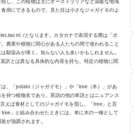
を指し、この植物は主にオーストラリアなど温暖な地域
、食用にできるもので、見た目は小さなジャガイモのよ
əˈteɪ.təʊ triː /となります。カタカナで表現する際は「ポ
す。農業や植物に関心がある人たちの間で使われること
には馴染みが薄く、知らない人も多いかもしれません。
単語は、直訳とは異なる具体的な内容を持ち、特定の植物に関
「potato（ジャガイモ）」や「tree（木）」があ
味を持つ植物名であり、英語の他の単語とはニュアンス
と言えば食材としてのジャガイモを指し、「tree」と言
o tree」と組み合わせたときには、単に木の一種として
感覚が強調されます。