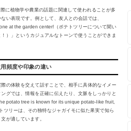
e」は実際に植物学や農業の話題に関連して使われることが多
かない表現です。例として、友人との会話では、
 I saw one at the garden center!（ポテトツリーについて聞い
よ！）」というカジュアルなトーンで使うことができま
使用頻度や印象の違い
実際の体験を交えて話すことで、相手に具体的なイメー
ィングでは、情報を正確に伝えたり、文脈をしっかりと
 is known for its unique potato-like fruit,
uisines.（ポテトツリーは、その独特なジャガイモに似た果実で知ら
う文が適しています。