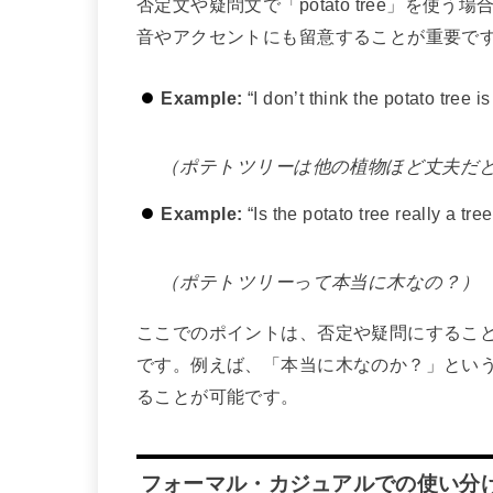
否定文や疑問文で「potato tree」を
音やアクセントにも留意することが重要で
Example:
“I don’t think the potato tree i
（ポテトツリーは他の植物ほど丈夫だ
Example:
“Is the potato tree really a tre
（ポテトツリーって本当に木なの？）
ここでのポイントは、否定や疑問にすることで「
です。例えば、「本当に木なのか？」とい
ることが可能です。
フォーマル・カジュアルでの使い分