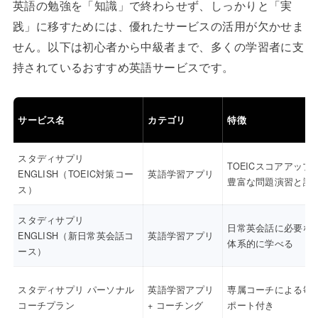
英語の勉強を「知識」で終わらせず、しっかりと「実
践」に移すためには、優れたサービスの活用が欠かせま
せん。以下は初心者から中級者まで、多くの学習者に支
持されているおすすめ英語サービスです。
サービス名
カテゴリ
特徴
スタディサプリ
TOEICスコアアップ
ENGLISH（TOEIC対策コー
英語学習アプリ
豊富な問題演習と講
ス）
スタディサプリ
日常英会話に必要な
ENGLISH（新日常英会話コ
英語学習アプリ
体系的に学べる
ース）
スタディサプリ パーソナル
英語学習アプリ
専属コーチによる毎
コーチプラン
+ コーチング
ポート付き