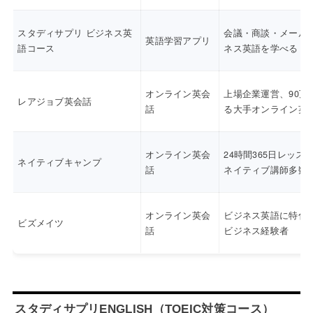
スタディサプリ ビジネス英
会議・商談・メール
英語学習アプリ
語コース
ネス英語を学べる
オンライン英会
上場企業運営、90万
レアジョブ英会話
話
る大手オンライン英
オンライン英会
24時間365日レッス
ネイティブキャンプ
話
ネイティブ講師多数
オンライン英会
ビジネス英語に特化
ビズメイツ
話
ビジネス経験者
スタディサプリENGLISH（TOEIC対策コース）